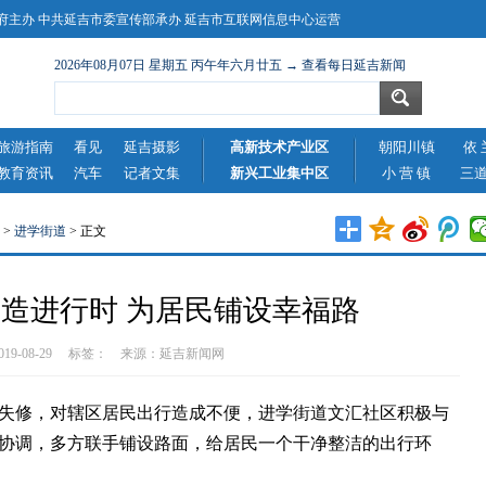
主办 中共延吉市委宣传部承办 延吉市互联网信息中心运营
2026年08月07日 星期五 丙午年六月廿五 → 查看每日延吉新闻
旅游指南
看见
延吉摄影
高新技术产业区
朝阳川镇
依 
教育资讯
汽车
记者文集
新兴工业集中区
小 营 镇
三
>
进学街道
> 正文
造进行时 为居民铺设幸福路
2019-08-29 标签： 来源：
延吉新闻网
修，对辖区居民出行造成不便，进学街道文汇社区积极与
协调，多方联手铺设路面，给居民一个干净整洁的出行环