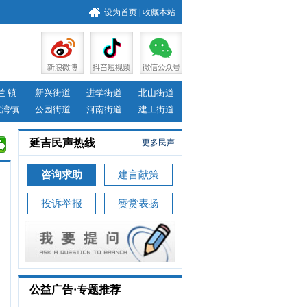
设为首页
|
收藏本站
兰 镇
新兴街道
进学街道
北山街道
道湾镇
公园街道
河南街道
建工街道
延吉民声热线
更多民声
咨询求助
建言献策
投诉举报
赞赏表扬
公益广告·专题推荐