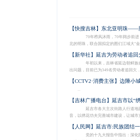
【快搜吉林】东北亚明珠——
70年栉风沐雨，70年阔步前进
北的明珠，联合国拟定的图们江域大"金 .
【新华社】延吉为劳动者追回欠
年初以来，吉林省延边朝鲜族自
出问题，目前已为349名劳动者追回欠 ..
【CCTV2·消费主张】边陲小
...
【吉林广播电台】延吉市以“
延吉市各大主次街路人行道地面
音，以绣花功夫完善城市建设，让城市充 .
【人民网】延吉市:民族团结一
党的十九大报告中指出：深化民