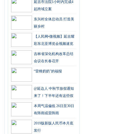
延吉市法院1小时内完成4
起跨域立案
东兴村全体总动员 打造美
丽乡村
【人民网•微视频】延吉耀
彩东北亚博览会视频速览
吉林省深化机构改革总结
会议在长春召开
“雷锋奶奶”的福报
@延边人 中秋节放假通知
来了！下半年还有这些假
可以休
本周气温偏低 26日至30日
有阵雨或雷阵雨
2019版新版人民币本月底
发行