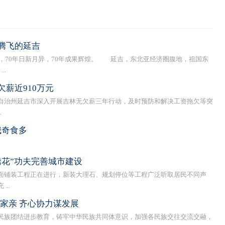
腾飞的延吉
，70年日新月异，70年成果辉煌。 延吉，东北亚经济圈腹地，祖国东
..
薪近910万元
治州延吉市深入开展吉林无欠薪三年行动，及时预防和解决工资拖欠等突
.
城奇食多
绣花”功夫完善城市建设
铺装工程正在进行，新装大理石、规划停位等工程广泛听取居民不同声
..
家亲 齐心协力谋发展
族团结进步教育，铸牢中华民族共同体意识，加强各民族交往交流交融，