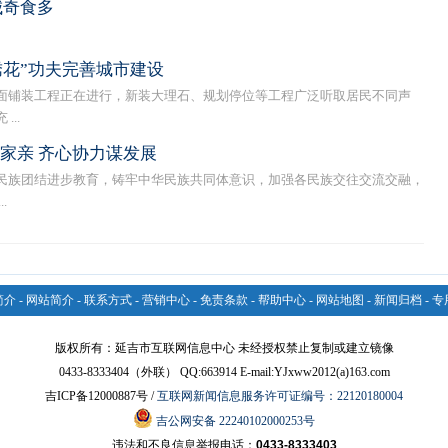
城奇食多
绣花”功夫完善城市建设
铺装工程正在进行，新装大理石、规划停位等工程广泛听取居民不同声
..
家亲 齐心协力谋发展
族团结进步教育，铸牢中华民族共同体意识，加强各民族交往交流交融，
.
简介
-
网站简介
-
联系方式
-
营销中心
-
免责条款
-
帮助中心
-
网站地图
-
新闻归档
-
专
版权所有：延吉市互联网信息中心 未经授权禁止复制或建立镜像
0433-8333404（外联） QQ:663914 E-mail:YJxww2012(a)163.com
吉ICP备12000887号 /
互联网新闻信息服务许可证编号：22120180004
吉公网安备 22240102000253号
违法和不良信息举报电话：
0433-8333403