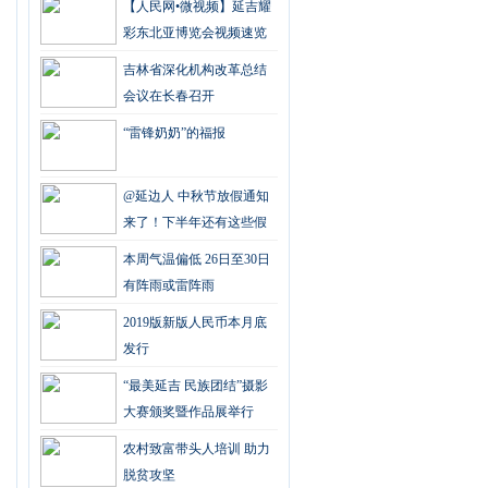
【人民网•微视频】延吉耀
彩东北亚博览会视频速览
吉林省深化机构改革总结
会议在长春召开
“雷锋奶奶”的福报
@延边人 中秋节放假通知
来了！下半年还有这些假
可以休
本周气温偏低 26日至30日
有阵雨或雷阵雨
2019版新版人民币本月底
发行
“最美延吉 民族团结”摄影
大赛颁奖暨作品展举行
农村致富带头人培训 助力
脱贫攻坚