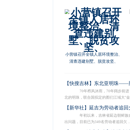
朝阳川镇村“两委”干部参加延吉
市 扫黑除恶专题培训班
【快搜吉林】东北亚明珠——
70年栉风沐雨，70年阔步前进
北的明珠，联合国拟定的图们江域大"金 .
【新华社】延吉为劳动者追回欠
年初以来，吉林省延边朝鲜族自
出问题，目前已为349名劳动者追回欠 ..