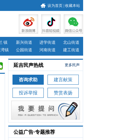
设为首页
|
收藏本站
兰 镇
新兴街道
进学街道
北山街道
道湾镇
公园街道
河南街道
建工街道
延吉民声热线
更多民声
咨询求助
建言献策
投诉举报
赞赏表扬
公益广告·专题推荐