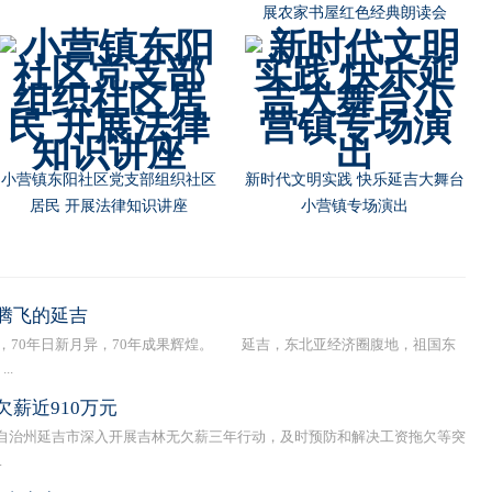
朝阳川镇为镇区居民分发扫黑除
朝阳川镇召开扫黑除恶专项斗争
恶宣传扇
工作推进会
腾飞的延吉
，70年日新月异，70年成果辉煌。 延吉，东北亚经济圈腹地，祖国东
..
薪近910万元
治州延吉市深入开展吉林无欠薪三年行动，及时预防和解决工资拖欠等突
.