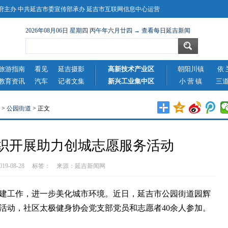
主办 中共延吉市委宣传部承办 延吉市互联网信息中心运营
2026年08月06日 星期四 丙午年六月廿四 → 查看每日延吉新闻
旅游指南
看见
延吉摄影
高新技术产业区
朝阳川镇
依 
教育资讯
汽车
记者文集
新兴工业集中区
小 营 镇
三
>
公园街道
> 正文
织开展助力创城志愿服务活动
2019-08-28 标签： 来源：
延吉新闻网
工作，进一步美化城市环境。近日，延吉市公园街道园辉
活动，社区太极健身协会党支部党员和志愿者40余人参加。