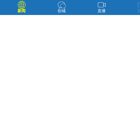
新闻
创城
直播
延吉市气象局预计，本周平均气温为18.9℃左右，比常
年同期低1.0℃左右；总降水量约20毫米～40毫米，与常年
同期相近，其中，26日-30日有阵雨或雷阵雨，局部有大雷