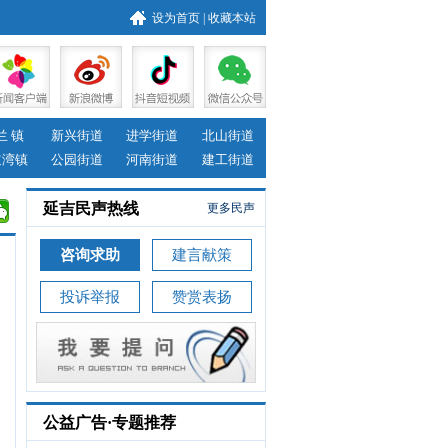
设为首页
|
收藏本站
兰 镇
新兴街道
进学街道
北山街道
道湾镇
公园街道
河南街道
建工街道
延吉民声热线
更多民声
咨询求助
建言献策
投诉举报
赞赏表扬
公益广告·专题推荐