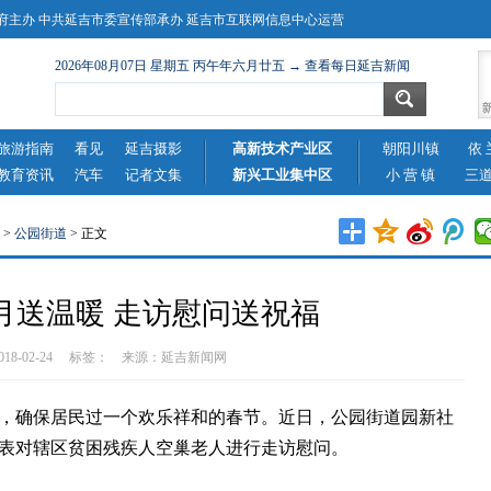
主办 中共延吉市委宣传部承办 延吉市互联网信息中心运营
2026年08月07日 星期五 丙午年六月廿五 → 查看每日延吉新闻
旅游指南
看见
延吉摄影
高新技术产业区
朝阳川镇
依 
教育资讯
汽车
记者文集
新兴工业集中区
小 营 镇
三
>
公园街道
> 正文
月送温暖 走访慰问送祝福
2018-02-24 标签： 来源：
延吉新闻网
确保居民过一个欢乐祥和的春节。近日，公园街道园新社
表对辖区贫困残疾人空巢老人进行走访慰问。