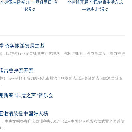
小营卫生院举办“世界避孕日”宣
小营镇开展“全民健康生活方式
传活动
—健步走”活动
撑 夯实旅游发展之基
，以旅游行业发展规划先行的理念，高标准规划、高质量建设，着力推进
.
延吉总决赛开赛
楠）吉林省怪车坊力魔杯九市州汽车联赛延吉总决赛暨延吉国际冰雪城市
.
迎新春“非遗之声”音乐会
”王淑清荣登中国好人榜
中央文明办在广东惠州举办2017年12月中国好人榜发布仪式暨全国道德
..