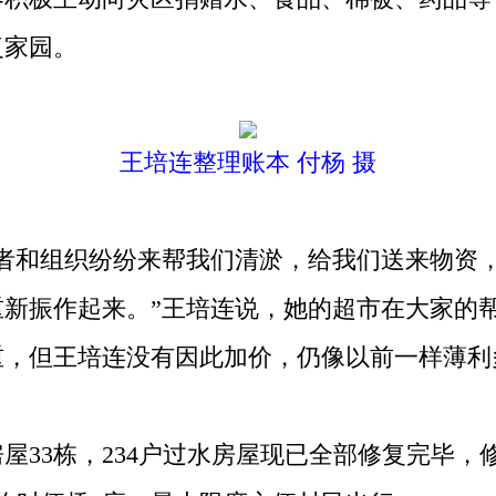
复家园。
王培连整理账本 付杨 摄
和组织纷纷来帮我们清淤，给我们送来物资，
新振作起来。”王培连说，她的超市在大家的帮
重，但王培连没有因此加价，仍像以前一样薄利
栋，234户过水房屋现已全部修复完毕，修复机