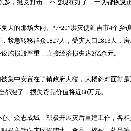
么多，挺受打击，不过现在好了，一切都恢复
天的那场大雨。“7•20”洪灾使延吉市4个乡
紧急转移群众1827人，受灾人口2813人，
设施损毁严重，直接经济损失达2亿余元。
集中安置在了镇政府大楼，大楼斜对面就是
全都泡了，损失货品价值将近60万元。
、众志成城，积极开展灾后重建工作，各相
界积极主动向灾区捐赠水、食品、棉被、药品等