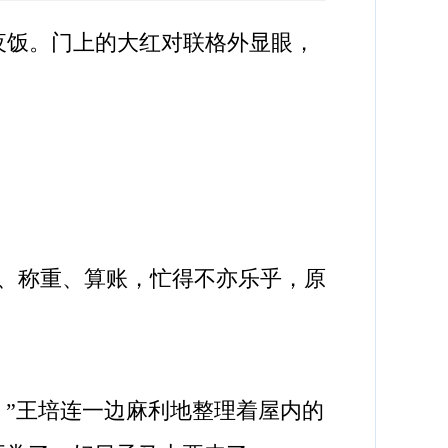
夜饭。门上的大红对联格外显眼，
、称重、算账，忙得不亦乐乎，原
”王培连一边麻利地整理着屋内的