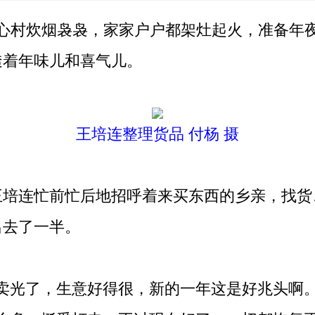
心村炊烟袅袅，家家户户都架灶起火，准备年
透着年味儿和喜气儿。
王培连整理货品 付杨 摄
培连忙前忙后地招呼着来买东西的乡亲，找货
出去了一半。
光了，生意好得很，新的一年这是好兆头啊。