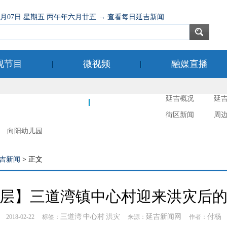
08月07日 星期五 丙午年六月廿五 → 查看每日延吉新闻
视节目
微视频
融媒直播
延吉概况
延
新时代文明实践
延吉摄影
街区新闻
周
向阳幼儿园
吉新闻
> 正文
层】三道湾镇中心村迎来洪灾后
三道湾
中心村
洪灾
延吉新闻网
付杨
2018-02-22 标签：
来源：
作者：