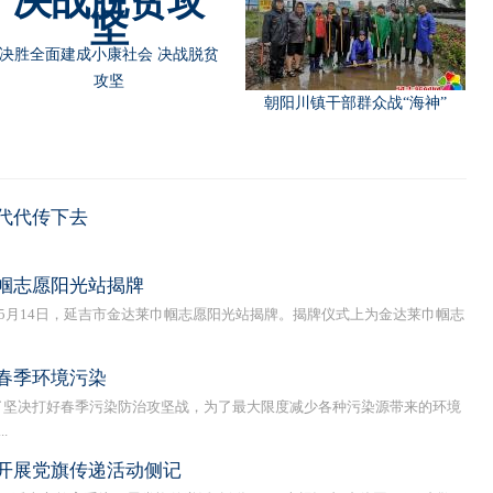
决胜全面建成小康社会 决战脱贫
攻坚
朝阳川镇干部群众战“海神”
代代传下去
帼志愿阳光站揭牌
月14日，延吉市金达莱巾帼志愿阳光站揭牌。揭牌仪式上为金达莱巾帼志
春季环境污染
坚决打好春季污染防治攻坚战，为了最大限度减少各种污染源带来的环境
.
开展党旗传递活动侧记