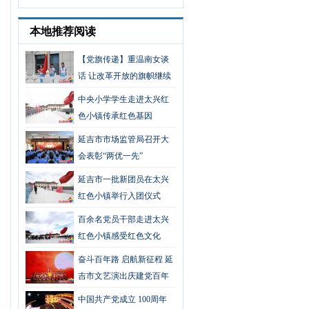
本地推荐阅读
【党旗传递】重温南女谈
话 让改革开放的旗帜继续
飘扬
中央小学学生走进太兴红
色小镇传承红色基因
延吉市市场监管局召开大
会表彰“两优一先”
延吉市一批新团员在太兴
红色小镇举行入团仪式
百余名党员干部走进太兴
红色小镇感受红色文化
奋斗百年路 启航新征程 延
吉市文艺演出庆建党百年
中国共产党成立 100周年