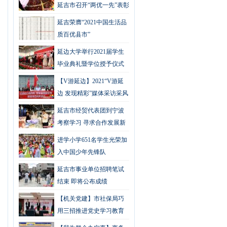
延吉市召开“两优一先”表彰
大会
延吉荣膺“2021中国生活品
质百优县市”
延边大学举行2021届学生
毕业典礼暨学位授予仪式
【V游延边】2021“V游延
边 发现精彩”媒体采访采风
活动圆满结束
延吉市经贸代表团到宁波
考察学习 寻求合作发展新
路径
进学小学651名学生光荣加
入中国少年先锋队
延吉市事业单位招聘笔试
结束 即将公布成绩
【机关党建】市社保局巧
用三招推进党史学习教育
走深走实