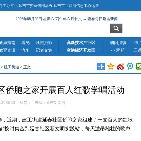
主办 中共延吉市委宣传部承办 延吉市互联网信息中心运营
2026年08月08日 星期六 丙午年六月廿六 → 查看每日延吉新闻
旅游指南
看见
延吉摄影
高新技术产业区
朝阳川镇
依 
教育资讯
汽车
记者文集
空港经济开发区
小 营 镇
三
>
建工街道
> 正文
区侨胞之家开展百人红歌学唱活动
2021-06-23 标签： 来源：
延吉新闻网
赛，近期，建工街道延春社区侨胞之家组建了一支百人的红歌
都按时集合到延春社区新文明实践站，每天激昂雄壮的歌声