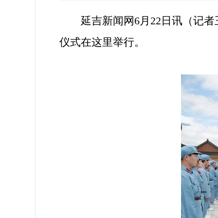
延吉新闻网6月22日讯（记者王
仪式在这里举行。