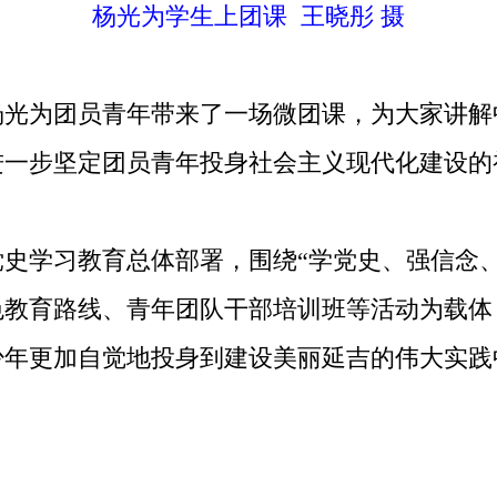
杨光为学生上团课 王晓彤 摄
为团员青年带来了一场微团课，为大家讲解
进一步坚定团员青年投身社会主义现代化建设的
学习教育总体部署，围绕“学党史、强信念、
色教育路线、青年团队干部培训班等活动为载体
少年更加自觉地投身到建设美丽延吉的伟大实践