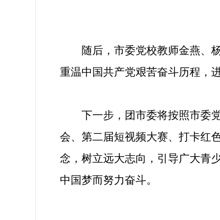
随后，市委党校教师金燕、杨光
重温中国共产党艰苦奋斗历程，
下一步，团市委将按照市委党史
会、第二届短视频大赛、打卡红
念，树立远大志向，引导广大青
中国梦而努力奋斗。