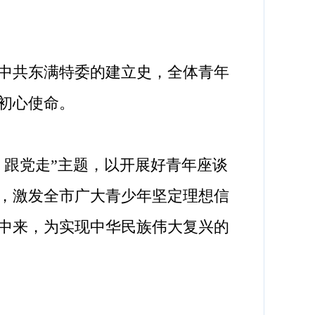
中共东满特委的建立史，全体青年
初心使命。
跟党走”主题，以开展好青年座谈
，激发全市广大青少年坚定理想信
中来，为实现中华民族伟大复兴的