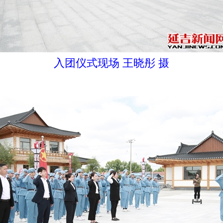
入团仪式现场 王晓彤 摄