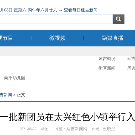
08月08日 星期六 丙午年六月廿六 → 查看每日延吉新闻
视节目
微视频
融媒直播
延吉概况
延
新时代文明实践
延吉摄影
街区新闻
周
向阳幼儿园
吉新闻
> 正文
一批新团员在太兴红色小镇举行
延吉新闻网
王晓彤
2021-06-22 标签： 来源：
作者：