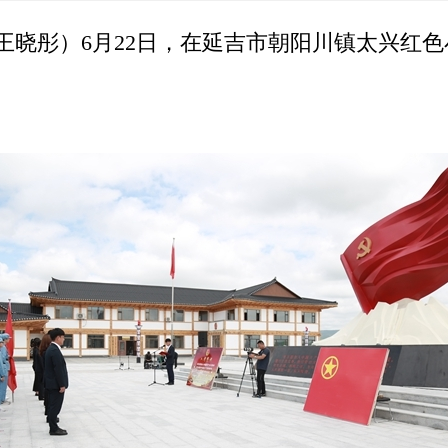
晓彤）6月22日，在延吉市朝阳川镇太兴红色小