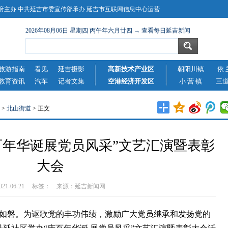
主办 中共延吉市委宣传部承办 延吉市互联网信息中心运营
2026年08月06日 星期四 丙午年六月廿四 → 查看每日延吉新闻
旅游指南
看见
延吉摄影
高新技术产业区
朝阳川镇
依 
教育资讯
汽车
记者文集
空港经济开发区
小 营 镇
三
>
北山街道
> 正文
百年华诞展党员风采”文艺汇演暨表彰
大会
2021-06-21 标签： 来源：
延吉新闻网
心如磐。为讴歌党的丰功伟绩，激励广大党员继承和发扬党的