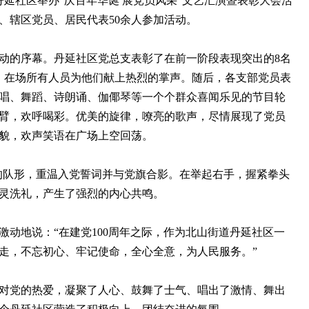
丹延社区举办“庆百年华诞 展党员风采”文艺汇演暨表彰大会活
、辖区党员、居民代表50余人参加活动。
的序幕。丹延社区党总支表彰了在前一阶段表现突出的8名
，在场所有人员为他们献上热烈的掌声。随后，各支部党员表
唱、舞蹈、诗朗诵、伽倻琴等一个个群众喜闻乐见的节目轮
臂，欢呼喝彩。优美的旋律，嘹亮的歌声，尽情展现了党员
貌，欢声笑语在广场上空回荡。
的队形，重温入党誓词并与党旗合影。在举起右手，握紧拳头
灵洗礼，产生了强烈的内心共鸣。
地说：“在建党100周年之际，作为北山街道丹延社区一
走，不忘初心、牢记使命，全心全意，为人民服务。”
党的热爱，凝聚了人心、鼓舞了士气、唱出了激情、舞出