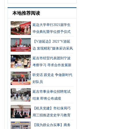
本地推荐阅读
延边大学举行2021届学生
毕业典礼暨学位授予仪式
【V游延边】2021“V游延
边 发现精彩”媒体采访采风
活动圆满结束
延吉市经贸代表团到宁波
考察学习 寻求合作发展新
路径
听党话 跟党走 争做新时代
好队员
延吉市事业单位招聘笔试
结束 即将公布成绩
【机关党建】市社保局巧
用三招推进党史学习教育
走深走实
【我为群众办实事】商务