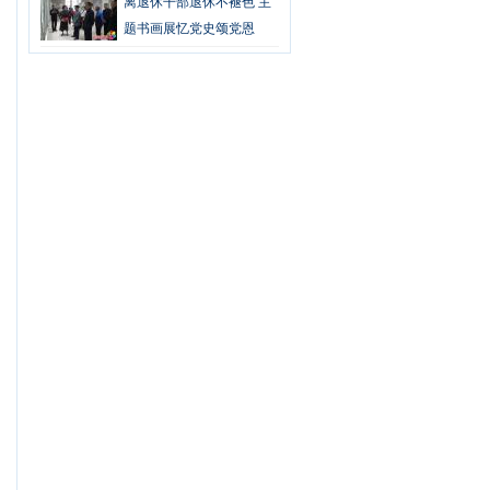
离退休干部退休不褪色 主
题书画展忆党史颂党恩