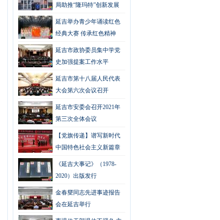
局助推“隆玛特”创新发展
延吉举办青少年诵读红色
经典大赛 传承红色精神
延吉市政协委员集中学党
史加强提案工作水平
延吉市第十八届人民代表
大会第六次会议召开
延吉市安委会召开2021年
第三次全体会议
【党旗传递】谱写新时代
中国特色社会主义新篇章
《延吉大事记》（1978-
2020）出版发行
金春燮同志先进事迹报告
会在延吉举行