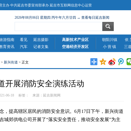
主办 中共延吉市委宣传部承办 延吉市互联网信息中心运营
2026年08月06日 星期四 丙午年六月廿四 → 查看每日延吉新闻
旅游指南
看见
延吉摄影
高新技术产业区
朝阳川镇
依 
教育资讯
汽车
记者文集
空港经济开发区
小 营 镇
三
>
新兴街道
> 正文
道开展消防安全演练活动
2021-06-18 标签： 来源：
延吉新闻网
，提高辖区居民的消防安全意识。6月17日下午，新兴街道
吉城郊供电公司开展了“落实安全责任，推动安全发展”为主