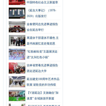
中国特色社会主义新篇章
《延吉大事记》（1978-
2020）出版发行
金春燮同志先进事迹报告
会在延吉举行
离退休干部退休不褪色 主
题书画展忆党史颂党恩
“红歌献给党”主题展演走
进“太兴红色小镇”
吉林省禁毒先进事迹报告
团走进延边大学
延吉建党100周年艺术作品
联展 讴歌党的丰功伟绩
【V游延边】文旅融合“加
速度” 全域旅游开新篇