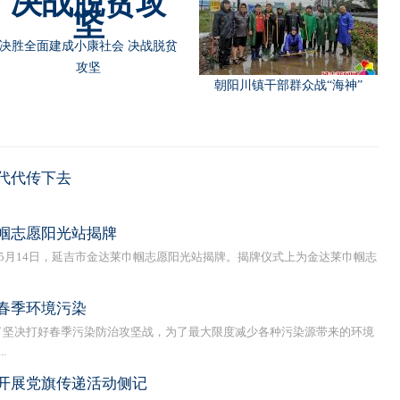
决胜全面建成小康社会 决战脱贫
攻坚
朝阳川镇干部群众战“海神”
代代传下去
帼志愿阳光站揭牌
月14日，延吉市金达莱巾帼志愿阳光站揭牌。揭牌仪式上为金达莱巾帼志
春季环境污染
坚决打好春季污染防治攻坚战，为了最大限度减少各种污染源带来的环境
.
开展党旗传递活动侧记