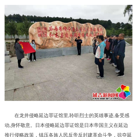
在龙井侵略延边罪证馆里,聆听烈士的英雄事迹,备受感
动,身怀敬意。日本侵略延边罪证馆是日本帝国主义在延边
推行侵略政策，镇压各族人民反帝反封建革命斗争，掠夺延