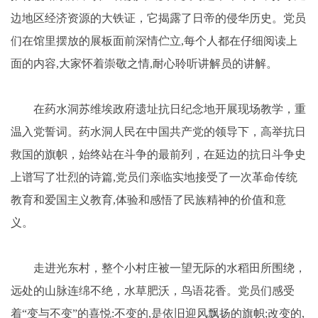
边地区经济资源的大铁证，它揭露了日帝的侵华历史。党员
们在馆里摆放的展板面前深情伫立,每个人都在仔细阅读上
面的内容,大家怀着崇敬之情,耐心聆听讲解员的讲解。
在药水洞苏维埃政府遗址抗日纪念地开展现场教学，重
温入党誓词。药水洞人民在中国共产党的领导下，高举抗日
救国的旗帜，始终站在斗争的最前列，在延边的抗日斗争史
上谱写了壮烈的诗篇,党员们亲临实地接受了一次革命传统
教育和爱国主义教育,体验和感悟了民族精神的价值和意
义。
走进光东村，整个小村庄被一望无际的水稻田所围绕，
远处的山脉连绵不绝，水草肥沃，鸟语花香。党员们感受
着“变与不变”的喜悦:不变的,是依旧迎风飘扬的旗帜;改变的,