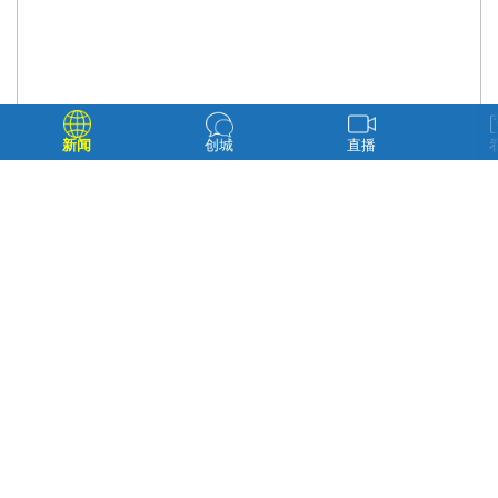
新闻
创城
直播
热心居民携手白桦社区免费送新年挂历 河南街道白桦社区