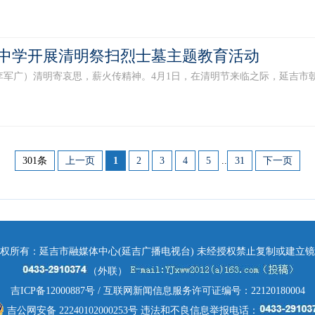
中学开展清明祭扫烈士墓主题教育活动
李军广）清明寄哀思，薪火传精神。4月1日，在清明节来临之际，延吉市朝阳
301条
上一页
1
2
3
4
5
..
31
下一页
权所有：延吉市融媒体中心(延吉广播电视台) 未经授权禁止复制或建立
（外联）
吉ICP备12000887号
/ 互联网新闻信息服务许可证编号：22120180004
吉公网安备 22240102000253号
违法和不良信息举报电话：