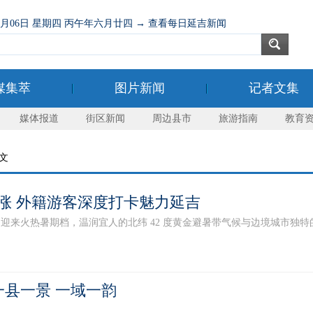
08月06日 星期四 丙午年六月廿四 → 查看每日延吉新闻
媒集萃
图片新闻
记者文集
媒体报道
街区新闻
周边县市
旅游指南
教育
正文
涨 外籍游客深度打卡魅力延吉
火热暑期档，温润宜人的北纬 42 度黄金避暑带气候与边境城市独特的民
县一景 一域一韵