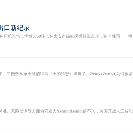
次出口新纪录
响启航汽笛，满载3750吨吉林大安产绿氨缓缓解缆离岸，驶向韩国，一举刷新
得主、中国数学家王虹的特稿《王的猜想》刷屏了。&emsp;&emsp;为何很多
标准、风险监测等方面协同发力&emsp;&emsp;前不久，美国开放人工智能研究中