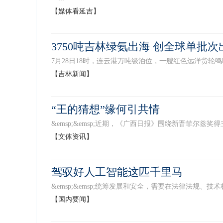
【媒体看延吉】
3750吨吉林绿氨出海 创全球单批
7月28日18时，连云港万吨级泊位，一艘红色远洋货轮鸣
【吉林新闻】
“王的猜想”缘何引共情
&emsp;&emsp;近期，《广西日报》围绕新晋菲尔兹奖
【文体资讯】
驾驭好人工智能这匹千里马
&emsp;&emsp;统筹发展和安全，需要在法律法规、技术
【国内要闻】