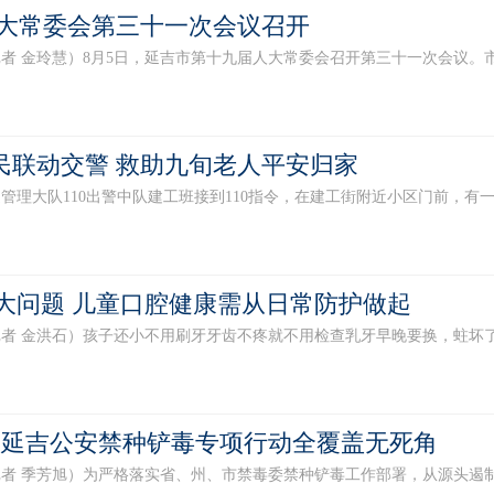
大常委会第三十一次会议召开
 金玲慧）8月5日，延吉市第十九届人大常委会召开第三十一次会议。市人
市民联动交警 救助九旬老人平安归家
大队110出警中队建工班接到110指令，在建工街附近小区门前，有一名约
成大问题 儿童口腔健康需从日常防护做起
 金洪石）孩子还小不用刷牙牙齿不疼就不用检查乳牙早晚要换，蛀坏了也
 延吉公安禁种铲毒专项行动全覆盖无死角
 季芳旭）为严格落实省、州、市禁毒委禁种铲毒工作部署，从源头遏制非