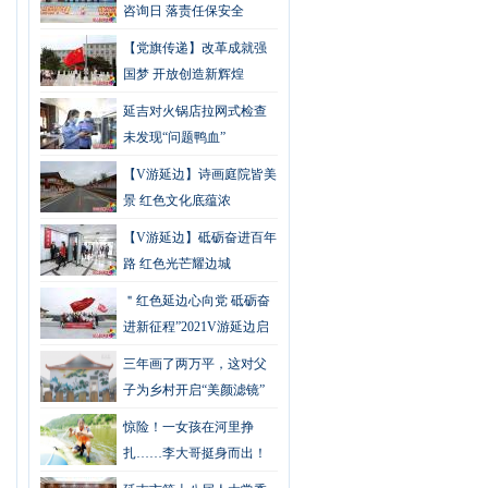
咨询日 落责任保安全
【党旗传递】改革成就强
国梦 开放创造新辉煌
延吉对火锅店拉网式检查
未发现“问题鸭血”
【V游延边】诗画庭院皆美
景 红色文化底蕴浓
【V游延边】砥砺奋进百年
路 红色光芒耀边城
＂红色延边心向党 砥砺奋
进新征程”2021V游延边启
动
三年画了两万平，这对父
子为乡村开启“美颜滤镜”
​惊险！一女孩在河里挣
扎……李大哥挺身而出！