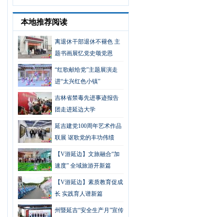
本地推荐阅读
离退休干部退休不褪色 主
题书画展忆党史颂党恩
“红歌献给党”主题展演走
进“太兴红色小镇”
吉林省禁毒先进事迹报告
团走进延边大学
延吉建党100周年艺术作品
联展 讴歌党的丰功伟绩
【V游延边】文旅融合“加
速度” 全域旅游开新篇
【V游延边】素质教育促成
长 实践育人谱新篇
州暨延吉“安全生产月”宣传