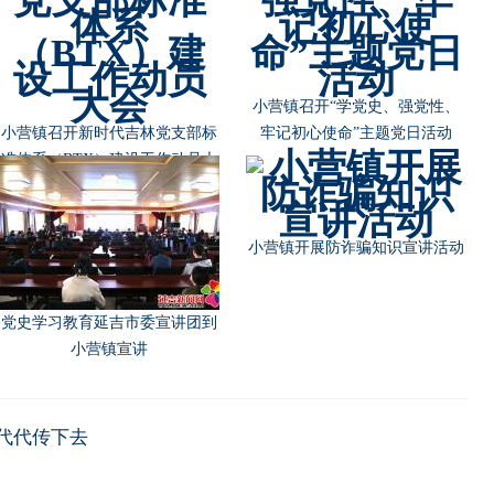
乡镇一支队伍管执法，来看看朝
朝阳川镇新时代文明实践所多措
阳川镇如何探索？
并举让防疫宣传更有温度
决胜全面建成小康社会 决战脱贫
攻坚
朝阳川镇干部群众战“海神”
代代传下去