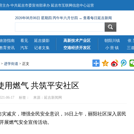
主办 中共延吉市委宣传部承办 延吉市互联网信息中心运营
2026年08月06日 星期四 丙午年六月廿四 → 查看每日延吉新闻
旅游指南
看见
延吉摄影
高新技术产业区
朝阳川镇
依 
教育资讯
汽车
记者文集
空港经济开发区
小 营 镇
三
>
进学街道
> 正文
使用燃气 共筑平安社区
2021-06-17 标签： 来源：
延吉新闻网
灾减灾，增强全民安全意识，16日上午，丽阳社区深入居民
开展燃气安全宣传活动。