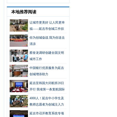
本地推荐阅读
让城市更美好 让人民更幸
福——延吉市创城工作掠
影
你为创城奋战 我为你送去
清凉
蔡奎龙调研创建全国文明
城市工作
中国银行优质服务为延吉
创城增添助力
延吉至韩国大邱航班20日
开行 我省第一条复航国际
航线
4000人！延吉中小学生及
教师志愿者为创城注入力
量
延吉市召开教育系统专项