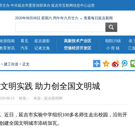
主办 中共延吉市委宣传部承办 延吉市互联网信息中心运营
2026年08月08日 星期六 丙午年六月廿六 → 查看每日延吉新闻
旅游指南
看见
延吉摄影
高新技术产业区
朝阳川镇
依 
教育资讯
汽车
记者文集
空港经济开发区
小 营 镇
三
>
建工街道
> 正文
文明实践 助力创全国文明城
2020-08-13 标签： 来源：
延吉新闻网
近日，延吉市实验中学组织100多名师生走出校园，沿街开
创建全国文明城市添砖加瓦。