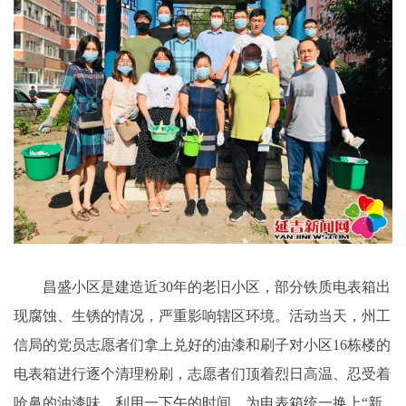
昌盛小区是建造近30年的老旧小区，部分铁质电表箱出
现腐蚀、生锈的情况，严重影响辖区环境。活动当天，州工
信局的党员志愿者们拿上兑好的油漆和刷子对小区16栋楼的
电表箱进行逐个清理粉刷，志愿者们顶着烈日高温、忍受着
呛鼻的油漆味，利用一下午的时间，为电表箱统一换上“新