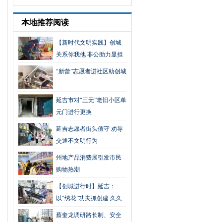
本地推荐阅读
【新时代文明实践】创城
关系你我他 非公助力显担
当
“新蕾”志愿者进社区助创城
延吉市对“三无”老旧小区单
元门进行更换
延吉志愿者街头值守 劝导
交通不文明行为
州地产品消费展引发市民
购物热潮
【创城进行时】延吉：
以“绣花”功夫抓创建 久久
为功促长远
蔡奎龙调研路长制、安全