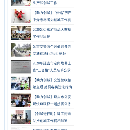
生产和创城工作
【助力创城】 “佳铭”房产
中介志愿者为创城工作贡
献力量
2020延边旅游商品大赛获
奖作品出炉
延吉交警两个月处罚各类
交通违法行为3万多起
2020年延吉市定向培养士
官“三合格”人员名单公示
【助力创城】交巡警联整
治交通 处罚各类违法行为
5700起
【助力创城】延吉市公安
局快速破获一起妨害公务
案
【创城进行时】建工街道
助推创城工作提档加速