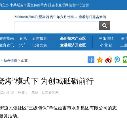
主办 中共延吉市委宣传部承办 延吉市互联网信息中心运营
2026年08月06日 星期四 丙午年六月廿四 → 查看每日延吉新闻
旅游指南
看见
延吉摄影
高新技术产业区
朝阳川镇
依 
教育资讯
汽车
记者文集
空港经济开发区
小 营 镇
三
>
新兴街道
> 正文
烧烤”模式下 为创城砥砺前行
2020-08-10 标签： 来源：
延吉新闻网
道民强社区“三级包保”单位延吉市水务集团有限公司的志
愿服务活动。