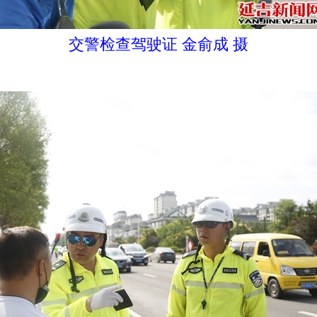
交警检查驾驶证 金俞成 摄