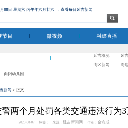
08月08日 星期六 丙午年六月廿六 → 查看每日延吉新闻
视节目
微视频
融媒直播
延吉概况
延
新时代文明实践
延吉摄影
街区新闻
周
向阳幼儿园
吉新闻
> 正文
交警两个月处罚各类交通违法行为3
延吉新闻网
金俞成
2020-08-07 标签： 来源：
作者：