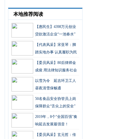
本地推荐阅读
【惠民生】4398万元创业
贷款激活企业“一池春水”
【代表风采】宋亚琴：脚
踏实地办事 认真履职为民
【委员风采】80后律师金
成俊 用法律知识服务社会
以雪为令 延吉环卫工人
昼夜清雪保畅通
50名食品安全协管员上岗
保障群众“舌尖上的安全”
2019年，8个“全国百强”奏
响延吉发展最强音！
【委员风采】玄元哲：传