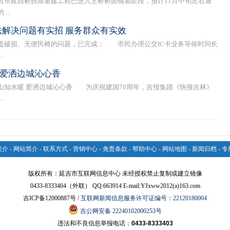
延西桥拆除重建工程已进入主桥桥面铺装阶段，预计11月中旬左右通
..
作法解决问题有实招 服务群众有实效
破损、无便民椅的问题，已完成； 市民办理公交IC卡业务等候时间长
.
 爱洒边城沁心香
山知水暖 爱洒边城沁心香 为庆祝建国70周年，吉报集团《快搜吉林》
.
简介
-
网站简介
-
联系方式
-
营销中心
-
免责条款
-
帮助中心
-
网站地图
-
新闻归档
-
专
版权所有：延吉市互联网信息中心 未经授权禁止复制或建立镜像
0433-8333404（外联） QQ:663914 E-mail:YJxww2012(a)163.com
吉ICP备12000887号 /
互联网新闻信息服务许可证编号：22120180004
吉公网安备 22240102000253号
违法和不良信息举报电话：
0433-8333403