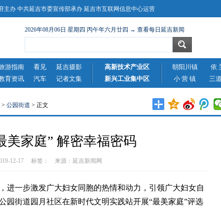
主办 中共延吉市委宣传部承办 延吉市互联网信息中心运营
2026年08月06日 星期四 丙午年六月廿四 → 查看每日延吉新闻
旅游指南
看见
延吉摄影
高新技术产业区
朝阳川镇
依 
教育资讯
汽车
记者文集
新兴工业集中区
小 营 镇
三
>
公园街道
> 正文
最美家庭” 解密幸福密码
2019-12-17 标签： 来源：
延吉新闻网
进一步激发广大妇女同胞的热情和动力，引领广大妇女自
公园街道园月社区在新时代文明实践站开展“最美家庭”评选