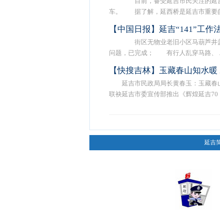
目前，备受延吉市民关注的延吉市
车。 据了解，延西桥是延吉市重要的 .
【中国日报】延吉“141”工
街区无物业老旧小区马葫芦井盖
问题，已完成； 有行人乱穿马路、 ..
【快搜吉林】玉藏春山知水暖
延吉市民政局局长黄春玉：玉藏春
联袂延吉市委宣传部推出《辉煌延吉70 ..
延吉