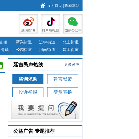
设为首页
|
收藏本站
兰 镇
新兴街道
进学街道
北山街道
道湾镇
公园街道
河南街道
建工街道
延吉民声热线
更多民声
咨询求助
建言献策
投诉举报
赞赏表扬
公益广告·专题推荐