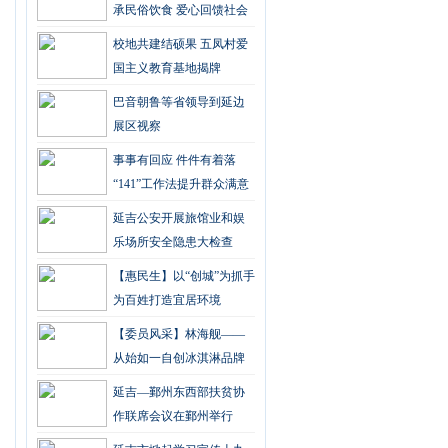
承民俗饮食 爱心回馈社会
校地共建结硕果 五凤村爱
国主义教育基地揭牌
巴音朝鲁等省领导到延边
展区视察
事事有回应 件件有着落
“141”工作法提升群众满意
度
延吉公安开展旅馆业和娱
乐场所安全隐患大检查
【惠民生】以“创城”为抓手
为百姓打造宜居环境
【委员风采】林海舰——
从始如一自创冰淇淋品牌
延吉—鄞州东西部扶贫协
作联席会议在鄞州举行