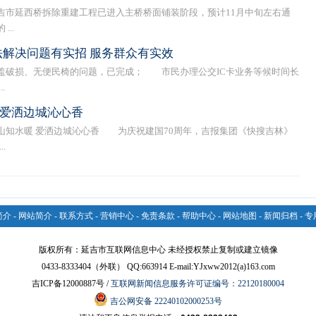
延西桥拆除重建工程已进入主桥桥面铺装阶段，预计11月中旬左右通
..
作法解决问题有实招 服务群众有实效
破损、无便民椅的问题，已完成； 市民办理公交IC卡业务等候时间长
.
 爱洒边城沁心香
山知水暖 爱洒边城沁心香 为庆祝建国70周年，吉报集团《快搜吉林》
.
简介
-
网站简介
-
联系方式
-
营销中心
-
免责条款
-
帮助中心
-
网站地图
-
新闻归档
-
专
版权所有：延吉市互联网信息中心 未经授权禁止复制或建立镜像
0433-8333404（外联） QQ:663914 E-mail:YJxww2012(a)163.com
吉ICP备12000887号 /
互联网新闻信息服务许可证编号：22120180004
吉公网安备 22240102000253号