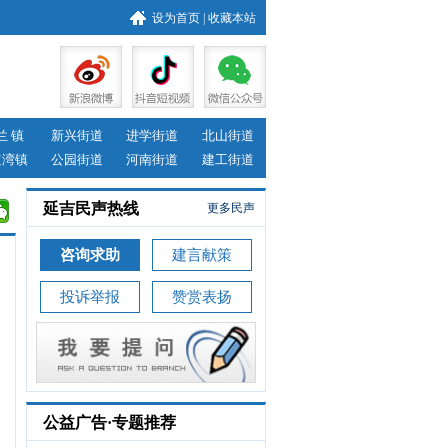
设为首页
|
收藏本站
兰 镇
新兴街道
进学街道
北山街道
道湾镇
公园街道
河南街道
建工街道
延吉民声热线
更多民声
咨询求助
建言献策
投诉举报
赞赏表扬
公益广告·专题推荐