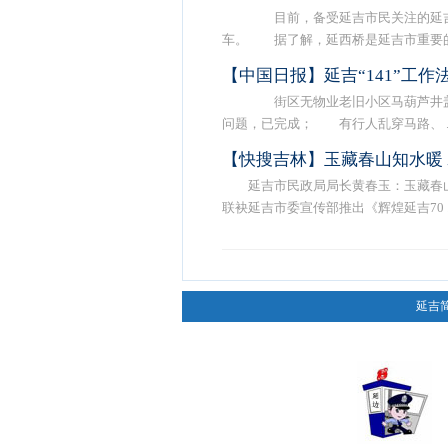
目前，备受延吉市民关注的延吉市
车。 据了解，延西桥是延吉市重要的 .
【中国日报】延吉“141”工
街区无物业老旧小区马葫芦井盖
问题，已完成； 有行人乱穿马路、 ..
【快搜吉林】玉藏春山知水暖
延吉市民政局局长黄春玉：玉藏春
联袂延吉市委宣传部推出《辉煌延吉70 ..
延吉