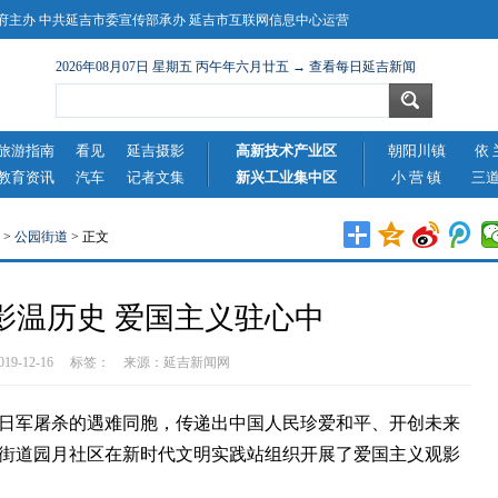
主办 中共延吉市委宣传部承办 延吉市互联网信息中心运营
2026年08月07日 星期五 丙午年六月廿五 → 查看每日延吉新闻
旅游指南
看见
延吉摄影
高新技术产业区
朝阳川镇
依 
教育资讯
汽车
记者文集
新兴工业集中区
小 营 镇
三
>
公园街道
> 正文
影温历史 爱国主义驻心中
2019-12-16 标签： 来源：
延吉新闻网
军屠杀的遇难同胞，传递出中国人民珍爱和平、开创未来
街道园月社区在新时代文明实践站组织开展了爱国主义观影