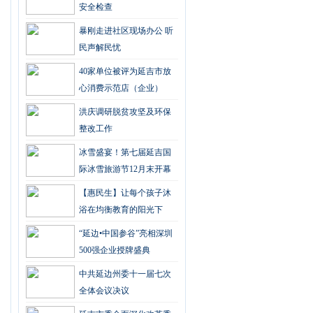
安全检查
暴刚走进社区现场办公 听
民声解民忧
40家单位被评为延吉市放
心消费示范店（企业）
洪庆调研脱贫攻坚及环保
整改工作
冰雪盛宴！第七届延吉国
际冰雪旅游节12月末开幕
【惠民生】让每个孩子沐
浴在均衡教育的阳光下
“延边•中国参谷”亮相深圳
500强企业授牌盛典
中共延边州委十一届七次
全体会议决议