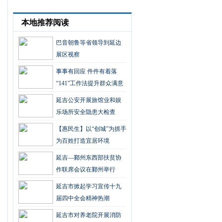
本地推荐阅读
巴音朝鲁等省领导到延边
展区视察
事事有回应 件件有着落
“141”工作法提升群众满意
度
延吉公安开展旅馆业和娱
乐场所安全隐患大检查
【惠民生】以“创城”为抓手
为百姓打造宜居环境
延吉—鄞州东西部扶贫协
作联席会议在鄞州举行
延吉市掀起学习宣传十九
届四中全会精神热潮
延吉市对养老院开展消防