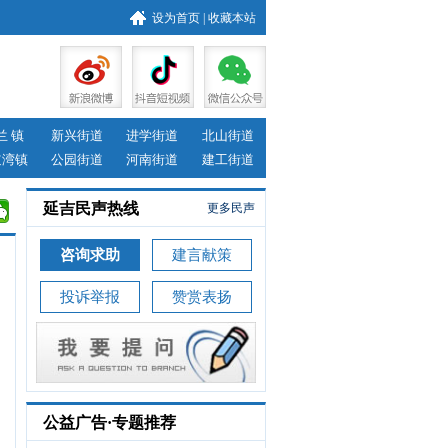
设为首页
|
收藏本站
兰 镇
新兴街道
进学街道
北山街道
道湾镇
公园街道
河南街道
建工街道
延吉民声热线
更多民声
咨询求助
建言献策
投诉举报
赞赏表扬
公益广告·专题推荐