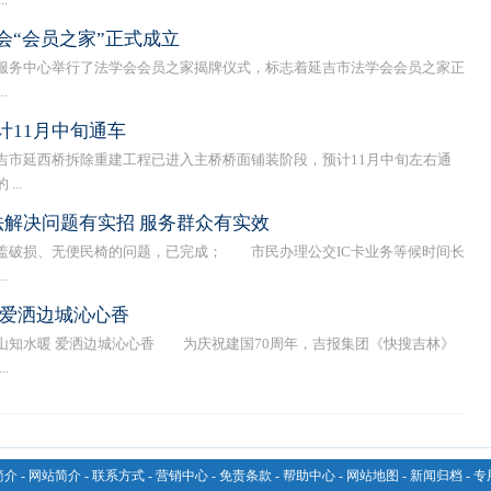
会“会员之家”正式成立
务中心举行了法学会会员之家揭牌仪式，标志着延吉市法学会会员之家正
.
计11月中旬通车
延西桥拆除重建工程已进入主桥桥面铺装阶段，预计11月中旬左右通
..
作法解决问题有实招 服务群众有实效
破损、无便民椅的问题，已完成； 市民办理公交IC卡业务等候时间长
.
 爱洒边城沁心香
山知水暖 爱洒边城沁心香 为庆祝建国70周年，吉报集团《快搜吉林》
.
简介
-
网站简介
-
联系方式
-
营销中心
-
免责条款
-
帮助中心
-
网站地图
-
新闻归档
-
专