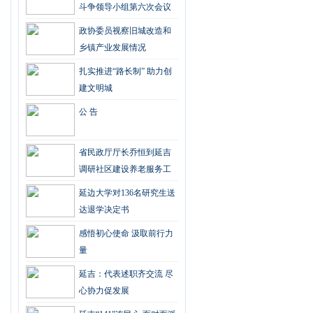
斗争领导小组第六次会议
政协委员视察旧城改造和
乡镇产业发展情况
扎实推进“路长制” 助力创
建文明城
公 告
省民政厅厅长乔恒到延吉
调研社区建设养老服务工
作
延边大学对136名研究生送
达退学决定书
感悟初心使命 汲取前行力
量
延吉：代表述职齐交流 尽
心协力促发展