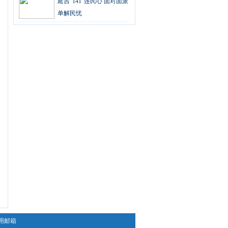
延吉“141”连民心 面对面派
单解民忧
用邮箱