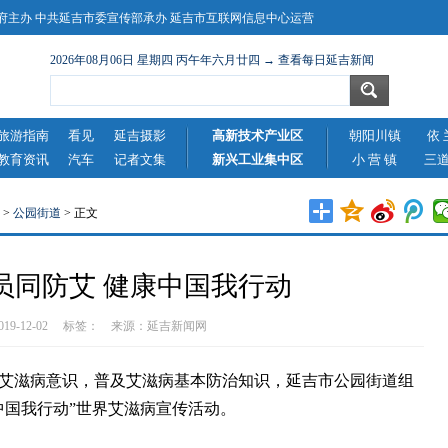
主办 中共延吉市委宣传部承办 延吉市互联网信息中心运营
2026年08月06日 星期四 丙午年六月廿四 → 查看每日延吉新闻
旅游指南
看见
延吉摄影
高新技术产业区
朝阳川镇
依 
教育资讯
汽车
记者文集
新兴工业集中区
小 营 镇
三
>
公园街道
> 正文
员同防艾 健康中国我行动
2019-12-02 标签： 来源：
延吉新闻网
滋病意识，普及艾滋病基本防治知识，延吉市公园街道组
中国我行动”世界艾滋病宣传活动。