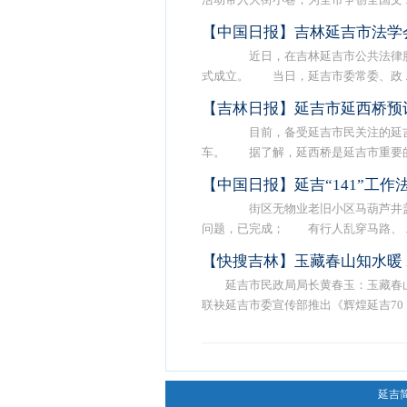
【中国日报】吉林延吉市法学
近日，在吉林延吉市公共法律服
式成立。 当日，延吉市委常委、政 ..
【吉林日报】延吉市延西桥预
目前，备受延吉市民关注的延吉市
车。 据了解，延西桥是延吉市重要的 .
【中国日报】延吉“141”工
街区无物业老旧小区马葫芦井盖
问题，已完成； 有行人乱穿马路、 ..
【快搜吉林】玉藏春山知水暖
延吉市民政局局长黄春玉：玉藏春
联袂延吉市委宣传部推出《辉煌延吉70 ..
延吉