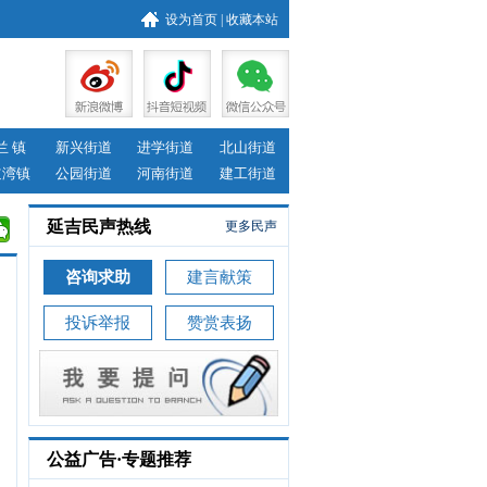
设为首页
|
收藏本站
兰 镇
新兴街道
进学街道
北山街道
道湾镇
公园街道
河南街道
建工街道
延吉民声热线
更多民声
咨询求助
建言献策
投诉举报
赞赏表扬
公益广告·专题推荐