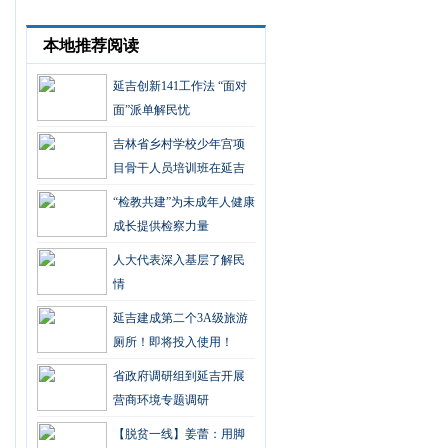
本地推荐阅读
延吉创新141工作法 “面对
面”派单解民忧
吉林省乡村学校少年宫项
目骨干人员培训班在延吉
开班
“检教共建”为未成年人健康
成长提供检察力量
人大代表深入基层了解民
情
延吉建成第二个3A级旅游
厕所！即将投入使用！
省政府调研组到延吉开展
营商环境专题调研
【脱贫一线】姜蕾：用脚