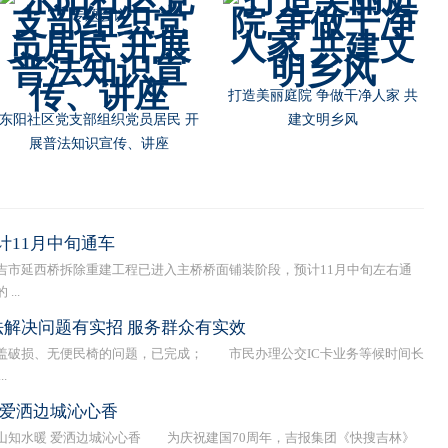
朝阳川镇为镇区居民分发扫黑除
朝阳川镇村“两委”干部参加延吉
恶宣传扇
市 扫黑除恶专题培训班
计11月中旬通车
延西桥拆除重建工程已进入主桥桥面铺装阶段，预计11月中旬左右通
..
作法解决问题有实招 服务群众有实效
破损、无便民椅的问题，已完成； 市民办理公交IC卡业务等候时间长
.
 爱洒边城沁心香
山知水暖 爱洒边城沁心香 为庆祝建国70周年，吉报集团《快搜吉林》