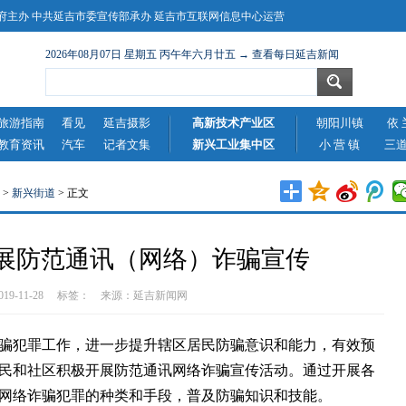
主办 中共延吉市委宣传部承办 延吉市互联网信息中心运营
2026年08月07日 星期五 丙午年六月廿五 → 查看每日延吉新闻
旅游指南
看见
延吉摄影
高新技术产业区
朝阳川镇
依 
教育资讯
汽车
记者文集
新兴工业集中区
小 营 镇
三
>
新兴街道
> 正文
展防范通讯（网络）诈骗宣传
2019-11-28 标签： 来源：
延吉新闻网
犯罪工作，进一步提升辖区居民防骗意识和能力，有效预
民和社区积极开展防范通讯网络诈骗宣传活动。通过开展各
网络诈骗犯罪的种类和手段，普及防骗知识和技能。