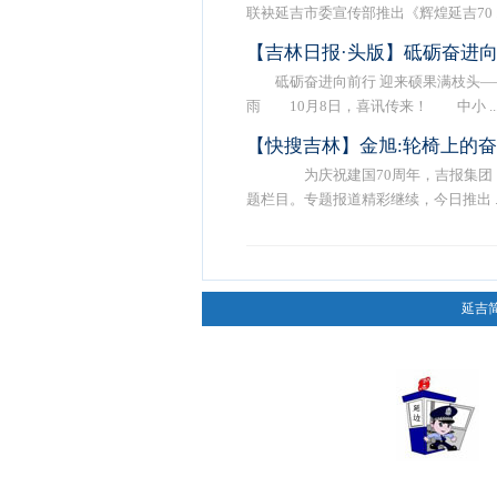
联袂延吉市委宣传部推出《辉煌延吉70 ..
【吉林日报·头版】砥砺奋进向
砥砺奋进向前行 迎来硕果满枝头—
雨 10月8日，喜讯传来！ 中小 ..
【快搜吉林】金旭:轮椅上的
为庆祝建国70周年，吉报集团《
题栏目。专题报道精彩继续，今日推出 ..
延吉