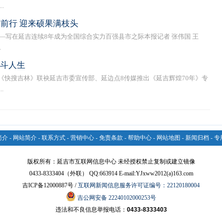
.
前行 迎来硕果满枝头
—写在延吉连续8年成为全国综合实力百强县市之际本报记者 张伟国 王
.
奋斗人生
快搜吉林》联袂延吉市委宣传部、延边点8传媒推出《延吉辉煌70年》专
.
简介
-
网站简介
-
联系方式
-
营销中心
-
免责条款
-
帮助中心
-
网站地图
-
新闻归档
-
专
版权所有：延吉市互联网信息中心 未经授权禁止复制或建立镜像
0433-8333404（外联） QQ:663914 E-mail:YJxww2012(a)163.com
吉ICP备12000887号 /
互联网新闻信息服务许可证编号：22120180004
吉公网安备 22240102000253号
违法和不良信息举报电话：
0433-8333403