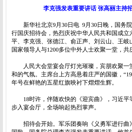
李克强发表重要讲话 张高丽主持
新华社北京9月30日电 9月30日晚，国务
行国庆招待会，热烈庆祝中华人民共和国成立
平、李克强、张德江、俞正声、刘云山、王岐
国家领导人与1200多位中外人士欢聚一堂，
人民大会堂宴会厅灯光璀璨，宾朋欢聚一
和的气氛。主席台上方高悬着庄严的国徽，“1949
年号在鲜艳的五星红旗映衬下熠熠生辉。
18时许，伴随欢快的《迎宾曲》，习近平
步入宴会厅，全场响起热烈掌声。
招待会开始。军乐团奏响《义勇军进行曲