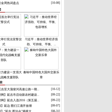
[10-08]
庆黄金周热词盘点
闻
次举行宪法宣誓仪
习近平：推动世界经济强
式
劲、可持续、平衡、...
努力建设一支强大
奏响中国特色大国外交新乐
化战略支援部队
章
吉
[10-12]
吉至大蒲柴河高速公路一期...
[09-22]
网】延吉市启动新农村建设...
[09-22]
网】延吉入选2016（第五届...
[09-07]
报】延边 图们江涌开放潮
[08-31]
】“延吉·图洽会”规模大...