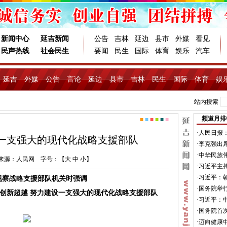
新闻中心
延吉新闻
公告
吉林
延边
县市
外媒
看见
民声热线
社会民生
要闻
民生
国际
体育
娱乐
汽车
延吉
外媒
公告
言论
延边
县市
吉林
民生
国际
体育
娱
站内搜索
频道月排
■
■
■
■
■
■
·
人民日报
一支强大的现代化战略支援部队
·
李克强出席
·
中华民族伟
0 来源：
人民网
字号：【
大
中
小
】
·
习近平主持
·
习近平：
视察战略支援部队机关时强调
·
国务院举
于创新超越 努力建设一支强大的现代化战略支援部队
·
习近平：
·
国务院首
·
迈向健康