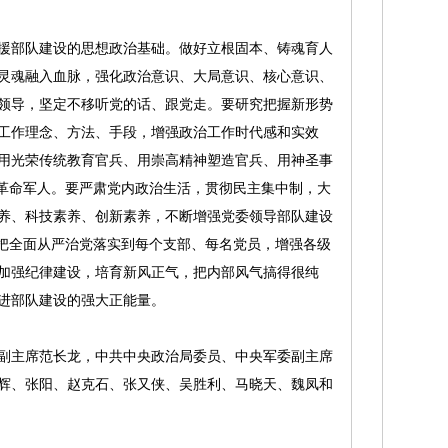
部队建设的思想政治基础。做好立根固本、铸魂育人
灵魂融入血脉，强化政治意识、大局意识、核心意识、
领导，坚定不移听党的话、跟党走。要研究把握新形势
工作理念、方法、手段，增强政治工作时代感和实效
用光荣传统教育官兵、用崇高精神塑造官兵、用神圣事
代革命军人。要严肃党内政治生活，贯彻民主集中制，大
养、科技素养、创新素养，不断增强党委领导部队建设
，把全面从严治党落实到每个支部、每名党员，增强各级
加强纪律建设，培育新风正气，把内部风气搞得很纯
进部队建设的强大正能量。
主席范长龙，中共中央政治局委员、中央军委副主席
辉、张阳、赵克石、张又侠、吴胜利、马晓天、魏凤和