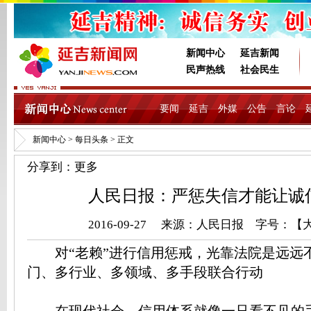
新闻中心
延吉新闻
民声热线
社会民生
要闻
延吉
外媒
公告
言论
新闻中心
>
每日头条
> 正文
分享到：
更多
人民日报：严惩失信才能让诚
2016-09-27 来源：
人民日报
字号：【
对“老赖”进行信用惩戒，光靠法院是远远
门、多行业、多领域、多手段联合行动