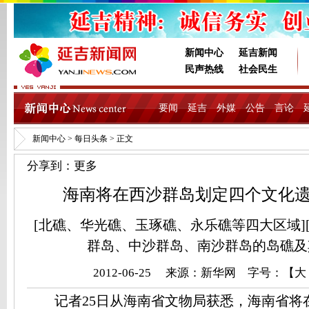
新闻中心
延吉新闻
民声热线
社会民生
要闻
延吉
外媒
公告
言论
新闻中心
>
每日头条
> 正文
分享到：
更多
海南将在西沙群岛划定四个文化
[北礁、华光礁、玉琢礁、永乐礁等四大区域]
群岛、中沙群岛、南沙群岛的岛礁及
2012-06-25 来源：
新华网
字号：【
大
记者25日从海南省文物局获悉，海南省将