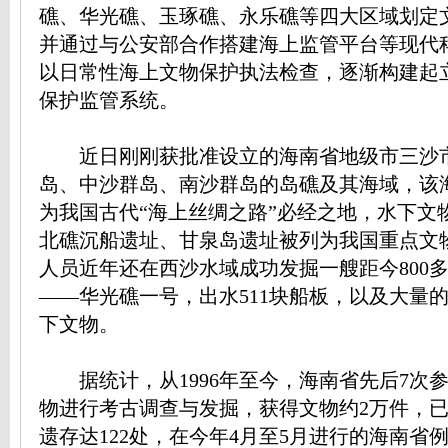
礁、华光礁、玉琢礁、永乐礁等四大区域划定
并通过与公安部合作搭建海上监管平台等现代
以日常性海上文物保护执法检查，逐渐构建起
保护监管系统。
近日刚刚获批准设立的海南省地级市三沙
岛、中沙群岛、南沙群岛的岛礁及其海域，该
为我国古代“海上丝绸之路”必经之地，水下文
北礁沉船遗址、甘泉岛遗址被列为我国重点文
人员近年还在西沙水域成功发掘一艘距今800
——华光礁一号，出水511块船板，以及大量
下文物。
据统计，从1996年至今，海南省先后7次
物进行考古调查与发掘，获得文物约2万件，
遗存达122处，在今年4月至5月进行的海南省