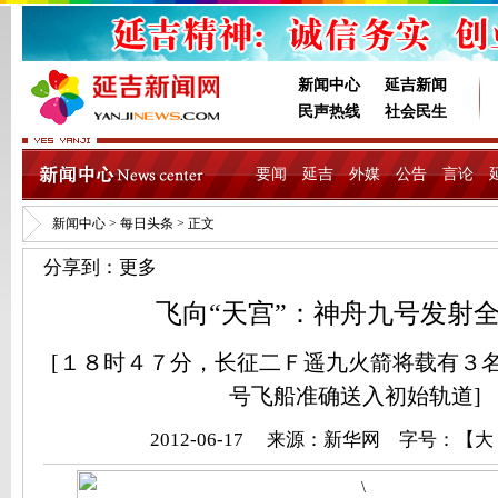
新闻中心
延吉新闻
民声热线
社会民生
要闻
延吉
外媒
公告
言论
新闻中心
>
每日头条
> 正文
分享到：
更多
飞向“天宫”：神舟九号发射
[１８时４７分，长征二Ｆ遥九火箭将载有３
号飞船准确送入初始轨道]
2012-06-17 来源：新华网 字号：【
大