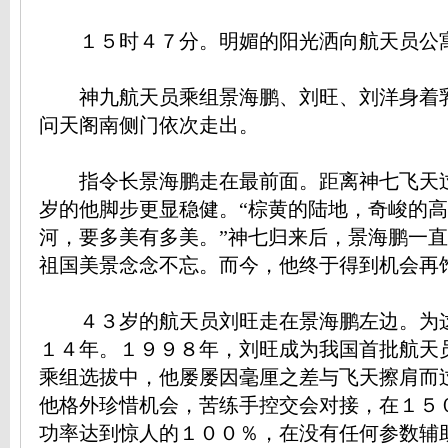
１５时４７分。明媚的阳光洒向航天员公
神九航天员乘组景海鹏、刘旺、刘洋身着
问天阁南侧门依次走出。
指令长景海鹏走在最前面。距离神七飞天
岁的他脚步更显稳健。“棕黄的陆地，奇峻的
河，要多美有多美。”神七归来后，景海鹏一
祖国美景念念不忘。而今，他终于得到机会再
４３岁的航天员刘旺走在景海鹏左边。为
１４年。１９９８年，刘旺成为我国首批航天
乘组选拔中，他屡屡因毫厘之差与飞天擦肩而
他格外珍惜机会，苦练手控交会对接，在１５
功率达到惊人的１００％，在没有任何参数辅