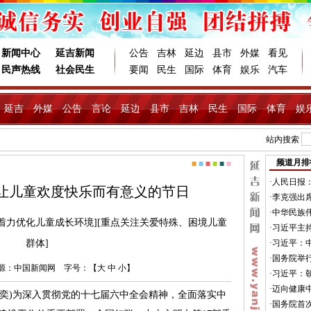
新闻中心
延吉新闻
公告
吉林
延边
县市
外媒
看见
民声热线
社会民生
要闻
民生
国际
体育
娱乐
汽车
延吉
外媒
公告
言论
延边
县市
吉林
民生
国际
体育
娱
站内搜索
频道月排
■
■
■
■
■
■
·
人民日报
：让儿童欢度快乐而有意义的节日
·
李克强出席
·
中华民族伟
着力优化儿童成长环境][重点关注关爱特殊、困境儿童
·
习近平主持
群体]
·
习近平：
·
国务院举
5 来源：中国新闻网 字号：【
大
中
小
】
·
习近平：
·
迈向健康
湛奕)为深入贯彻党的十七届六中全会精神，全面落实中
·
国务院首