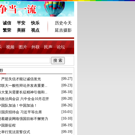
诚信
平安
快乐
历史今天
繁荣
美丽
视点
延吉摄影
乐
视频
图片
外联
民声
论坛
行
[09-27]
：严惩失信才能让诚信发光
[09-23]
联大一般性辩论并发表重要...
[08-18]
大复兴需要长征精神引领和...
[09-28]
政治局会议 六中全会10月召开
[08-26]
中国队加油！中国加油！
[10-01]
行国庆招待会 习近平等出席
[10-10]
朝着建设网络强国目标不懈努力
[08-19]
中国新征程
[09-19]
次举行宪法宣誓仪式