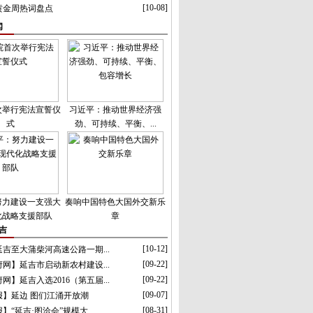
[10-08]
庆黄金周热词盘点
闻
次举行宪法宣誓仪
习近平：推动世界经济强
式
劲、可持续、平衡、...
努力建设一支强大
奏响中国特色大国外交新乐
化战略支援部队
章
吉
[10-12]
吉至大蒲柴河高速公路一期...
[09-22]
网】延吉市启动新农村建设...
[09-22]
网】延吉入选2016（第五届...
[09-07]
报】延边 图们江涌开放潮
[08-31]
】“延吉·图洽会”规模大...