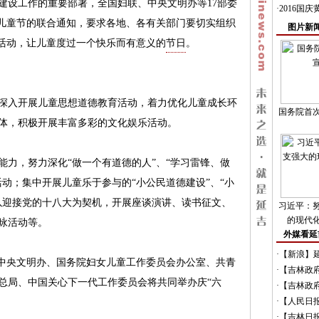
建设工作的重要部署，全国妇联、中央文明办等17部委
·
2016国
国际儿童节的联合通知，要求各地、各有关部门要切实组织
图片新
庆祝活动，让儿童度过一个快乐而有意义的
节日
。
入开展儿童思想道德教育活动，着力优化儿童成长环
国务院首
体，积极开展丰富多彩的文化娱乐活动。
，努力深化“做一个有道德的人”、“学习雷锋、做
动；集中开展儿童乐于参与的“小公民道德建设”、“小
以迎接党的十八大为契机，开展座谈演讲、读书征文、
习近平：
的现代
咏活动等。
外媒看延
·
【新浪】延
中央文明办、国务院妇女儿童工作委员会办公室、共青
·
【吉林政府
总局、中国关心下一代工作委员会将共同举办庆“六
·
【吉林政府
·
【人民日
·
【吉林日报