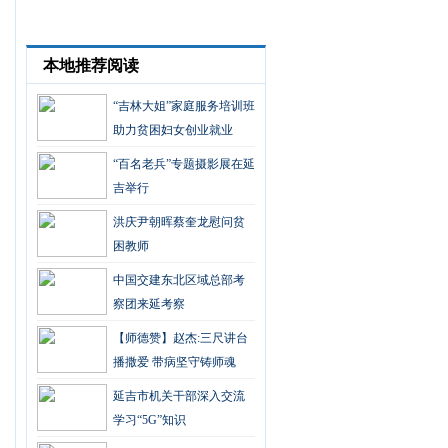
本地推荐阅读
“吉林大姐”家庭服务培训班
助力贫困妇女创业就业
“百名老兵”专题摄影展在延
吉举行
洪庆尹朝晖蔡奎龙慰问贫
困教师
中国交建东北区域总部考
察团来延考察
【师德赞】赵杰:三尺讲台
播撒爱 带病坚守铸师魂
延吉市机关干部深入交流
学习“5G”知识