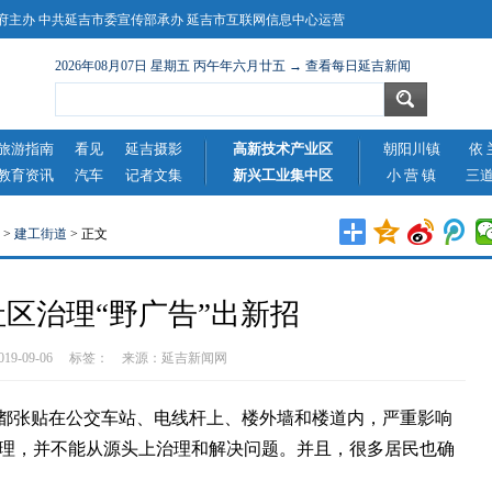
主办 中共延吉市委宣传部承办 延吉市互联网信息中心运营
2026年08月07日 星期五 丙午年六月廿五 → 查看每日延吉新闻
旅游指南
看见
延吉摄影
高新技术产业区
朝阳川镇
依 
教育资讯
汽车
记者文集
新兴工业集中区
小 营 镇
三
>
建工街道
> 正文
区治理“野广告”出新招
2019-09-06 标签： 来源：
延吉新闻网
都张贴在公交车站、电线杆上、楼外墙和楼道内，严重影响
理，并不能从源头上治理和解决问题。并且，很多居民也确