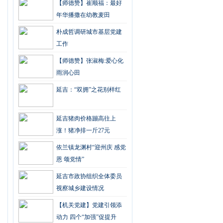
【师德赞】崔顺福：最好
年华播撒在幼教麦田
朴成哲调研城市基层党建
工作
【师德赞】张淑梅:爱心化
雨润心田
延吉：“双拥”之花别样红
延吉猪肉价格蹦高往上
涨！猪净排一斤27元
依兰镇龙渊村“迎州庆 感党
恩 颂党情”
延吉市政协组织全体委员
视察城乡建设情况
【机关党建】党建引领添
动力 四个“加强”促提升