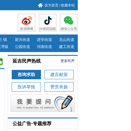
设为首页
|
收藏本站
兰 镇
新兴街道
进学街道
北山街道
道湾镇
公园街道
河南街道
建工街道
延吉民声热线
更多民声
咨询求助
建言献策
投诉举报
赞赏表扬
公益广告·专题推荐