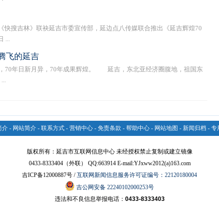
快搜吉林》联袂延吉市委宣传部，延边点八传媒联合推出《延吉辉煌70
..
腾飞的延吉
，70年日新月异，70年成果辉煌。 延吉，东北亚经济圈腹地，祖国东
..
简介
-
网站简介
-
联系方式
-
营销中心
-
免责条款
-
帮助中心
-
网站地图
-
新闻归档
-
专
版权所有：延吉市互联网信息中心 未经授权禁止复制或建立镜像
0433-8333404（外联） QQ:663914 E-mail:YJxww2012(a)163.com
吉ICP备12000887号 /
互联网新闻信息服务许可证编号：22120180004
吉公网安备 22240102000253号
违法和不良信息举报电话：
0433-8333403