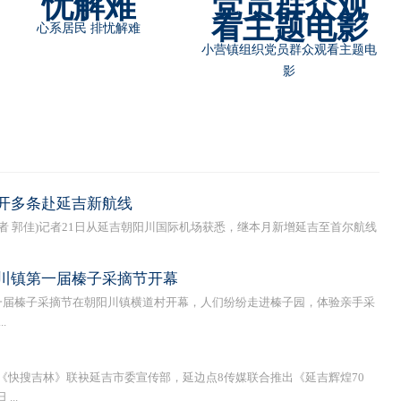
朝阳川镇为镇区居民分发扫黑除
朝阳川镇召开扫黑除恶专项斗争
恶宣传扇
工作推进会
开多条赴延吉新航线
者 郭佳)记者21日从延吉朝阳川国际机场获悉，继本月新增延吉至首尔航线
川镇第一届榛子采摘节开幕
届榛子采摘节在朝阳川镇横道村开幕，人们纷纷走进榛子园，体验亲手采
.
快搜吉林》联袂延吉市委宣传部，延边点8传媒联合推出《延吉辉煌70
..