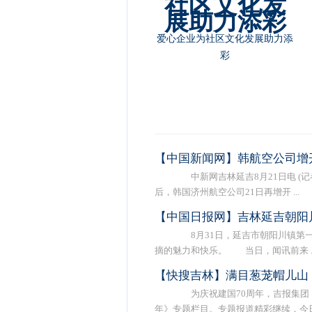
朝阳川镇村“两委”干部参加延吉
市 扫黑除恶专题培训班
【中国新闻网】韩航空公司增
中新网吉林延吉8月21日电 (记
后，韩国济州航空公司21日再增开 ...
【中国日报网】吉林延吉朝阳
8月31日，延吉市朝阳川镇第一
摘的魅力和快乐。 当日，闻讯前来 ..
【快搜吉林】满目葱茏帽儿山
为庆祝建国70周年，吉报集团《
年》专题栏目。专题报道精彩继续，今日 .