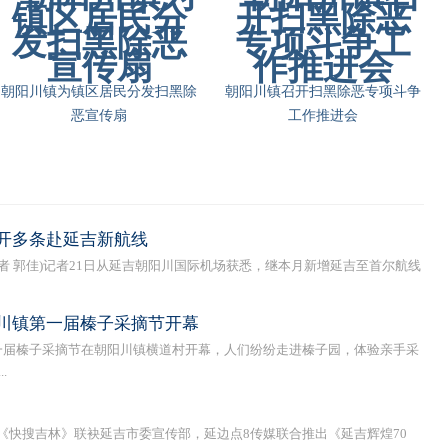
朝阳川镇为镇区居民分发扫黑除
朝阳川镇召开扫黑除恶专项斗争
恶宣传扇
工作推进会
开多条赴延吉新航线
者 郭佳)记者21日从延吉朝阳川国际机场获悉，继本月新增延吉至首尔航线
川镇第一届榛子采摘节开幕
届榛子采摘节在朝阳川镇横道村开幕，人们纷纷走进榛子园，体验亲手采
.
快搜吉林》联袂延吉市委宣传部，延边点8传媒联合推出《延吉辉煌70