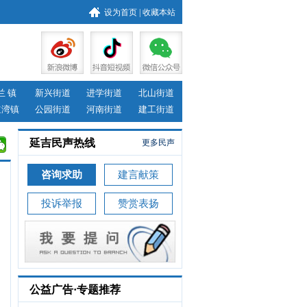
设为首页
|
收藏本站
兰 镇
新兴街道
进学街道
北山街道
道湾镇
公园街道
河南街道
建工街道
延吉民声热线
更多民声
咨询求助
建言献策
投诉举报
赞赏表扬
公益广告·专题推荐