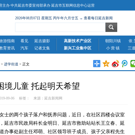
主办 中共延吉市委宣传部承办 延吉市互联网信息中心运营
2026年08月07日 星期五 丙午年六月廿五 → 查看每日延吉新闻
旅游指南
看见
延吉摄影
高新技术产业区
朝阳川镇
依 
教育资讯
汽车
记者文集
新兴工业集中区
小 营 镇
三
>
进学街道
> 正文
困境儿童 托起明天希望
2019-09-06 标签： 来源：
延吉新闻网
士的两个孩子落户和抚养问题，近日，在社区四楼会议室
，延吉市民政局科长金明日、延吉市救助站站长王立春、延
道办事处副主任邓萌、社区领导班子成员、孩子父亲程先生