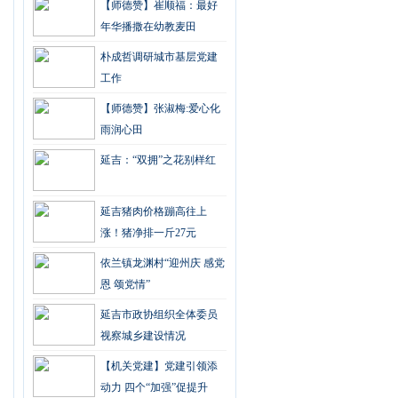
【师德赞】崔顺福：最好
年华播撒在幼教麦田
朴成哲调研城市基层党建
工作
【师德赞】张淑梅:爱心化
雨润心田
延吉：“双拥”之花别样红
延吉猪肉价格蹦高往上
涨！猪净排一斤27元
依兰镇龙渊村“迎州庆 感党
恩 颂党情”
延吉市政协组织全体委员
视察城乡建设情况
【机关党建】党建引领添
动力 四个“加强”促提升