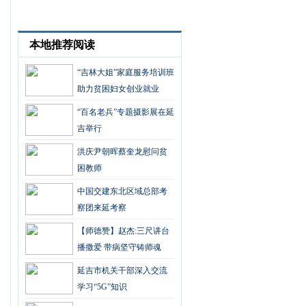
本地推荐阅读
“吉林大姐”家庭服务培训班
助力贫困妇女创业就业
“百名老兵”专题摄影展在延
吉举行
洪庆尹朝晖蔡奎龙慰问贫
困教师
中国交建东北区域总部考
察团来延考察
【师德赞】赵杰:三尺讲台
播撒爱 带病坚守铸师魂
延吉市机关干部深入交流
学习“5G”知识