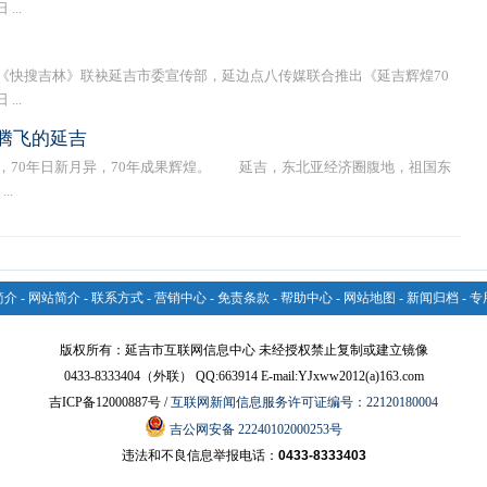
..
快搜吉林》联袂延吉市委宣传部，延边点八传媒联合推出《延吉辉煌70
..
腾飞的延吉
，70年日新月异，70年成果辉煌。 延吉，东北亚经济圈腹地，祖国东
..
简介
-
网站简介
-
联系方式
-
营销中心
-
免责条款
-
帮助中心
-
网站地图
-
新闻归档
-
专
版权所有：延吉市互联网信息中心 未经授权禁止复制或建立镜像
0433-8333404（外联） QQ:663914 E-mail:YJxww2012(a)163.com
吉ICP备12000887号 /
互联网新闻信息服务许可证编号：22120180004
吉公网安备 22240102000253号
违法和不良信息举报电话：
0433-8333403