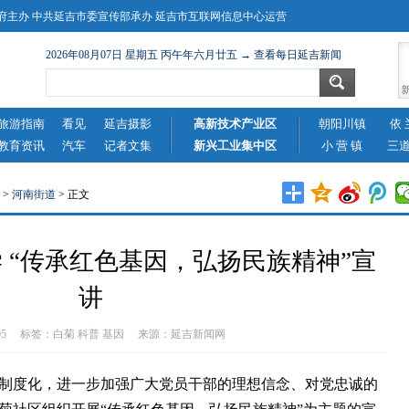
主办 中共延吉市委宣传部承办 延吉市互联网信息中心运营
2026年08月07日 星期五 丙午年六月廿五 → 查看每日延吉新闻
旅游指南
看见
延吉摄影
高新技术产业区
朝阳川镇
依 
教育资讯
汽车
记者文集
新兴工业集中区
小 营 镇
三
>
河南街道
> 正文
 “传承红色基因，弘扬民族精神”宣
讲
7-05 标签：
白菊
科普
基因
来源：
延吉新闻网
度化，进一步加强广大党员干部的理想信念、对党忠诚的