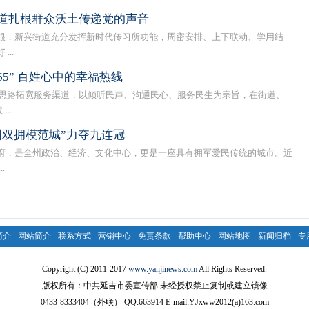
道扎根群众沃土传递党的声音
，新兴街道充分发挥新时代传习所功能，周密安排、上下联动、学用结
..
5” 百姓心中的幸福热线
思路拓宽服务渠道，以倾听民声、沟通民心、服务民生为宗旨，在街道、
..
国双拥模范城”力夺九连冠
，是全州政治、经济、文化中心，更是一座具有拥军爱民传统的城市。近
.
简介
-
网站简介
-
联系方式
-
营销中心
-
免责条款
-
帮助中心
-
网站地图
-
新闻归档
-
专
Copyright (C) 2011-2017
www.yanjinews.com
All Rights Reserved.
版权所有：中共延吉市委宣传部 未经授权禁止复制或建立镜像
0433-8333404（外联） QQ:663914 E-mail:YJxww2012(a)163.com