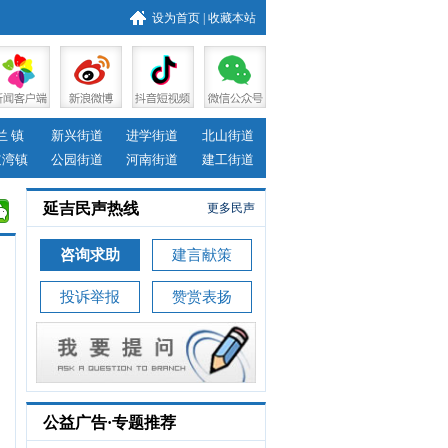
设为首页
|
收藏本站
兰 镇
新兴街道
进学街道
北山街道
道湾镇
公园街道
河南街道
建工街道
延吉民声热线
更多民声
咨询求助
建言献策
投诉举报
赞赏表扬
公益广告·专题推荐