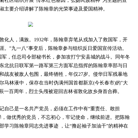
白菊社区组织开展“传承红色基因，弘扬民族精神”为主题的宣
淑主要介绍讲解了陈翰章的光荣事迹及爱国精神。
敦化人，满族。1932年，陈翰章弃笔从戎加入了救国军，开
涯。"九一八"事变后，陈翰章参与组织反日爱国宣传活动。
民救国军，任总司令部秘书长，参加攻打宁安县城的战斗。同年冬
时任东北抗日联军第一路军第三方面军总指挥的陈翰章率部与日
和战友被敌人包围，最终牺牲，年仅27岁。侵华日军残暴地
尔马林液中，保存在当时伪满州国首都新京(今长春市)的"大
章诞辰一百周年，烈士头颅被迎回吉林省敦化故乡身首合葬。
自己是一名共产党员，必须在工作中有“重责任、敢担
样，做优秀的党员，不忘初心，牢记使命，继续前进。把陈翰
部学习陈翰章同志先进事迹 ，让“撸起袖子加油干”的精神在