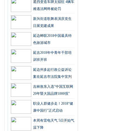
遮挡变造车牌太猖狂 4辆车
难逃法网终被处罚
新兴街道歌舞表演庆党生
日展党建成果
延边蝉联2018中国最具特
色旅游城市
延吉2018年中青年干部培
训班开班
延边州多起行政公益诉讼
案在延吉市法院集中宣判
吉林敖东入选“中国互联网
20年暨大国品牌1000强”
职业人群健步走！2018“健
康中国行”正式启动
本周有雷电天气 5日开始气
温下降