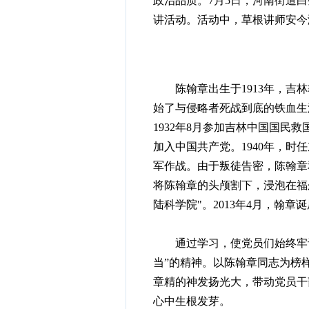
政治品质。7月5日，河南街道
讲活动。活动中，草根讲师安今
陈翰章出生于1913年，吉林
始了与侵略者死战到底的铁血生
1932年8月参加吉林中国国
加入中国共产党。1940年，
军作战。由于叛徒告密，陈翰章
将陈翰章的头颅割下，浸泡在福
陆科学院"。2013年4月，翰
通过学习，使党员们始终牢记
当”的精神。以陈翰章同志为榜
章精的神发扬光大，带动党员干
心中生根发芽。