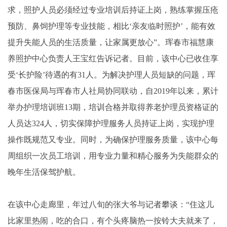
求，照护人员必须经过专业培训后持证上岗，熟练掌握压疮
预防、鼻饲护理等专业技能，相比‘亲友临时照护’，能有效
提升失能人员的生活质量，让家属更放心”。珲春市福慧康
养照护中心负责人王宝红告诉记者。目前，该中心已收住享
受‘长护险’待遇的有31人。为解决护理人员短缺的问题，珲
春市医保局与珲春市人社局协同联动，自2019年以来，累计
举办护理培训班13期，培训合格并取得养老护理员资格证的
人员达324人，切实保障护理服务人员持证上岗，实现护理
操作既规范又专业。同时，为确保护理服务质量，该中心每
周组织一次员工培训，用专业力量和精心服务为失能群众的
晚年生活保驾护航。
在该中心走廊里，年过八旬的张大爷与记者攀谈：“住这儿
比家里热闹，吃的合口，有个头疼脑热一按铃大夫就来了，