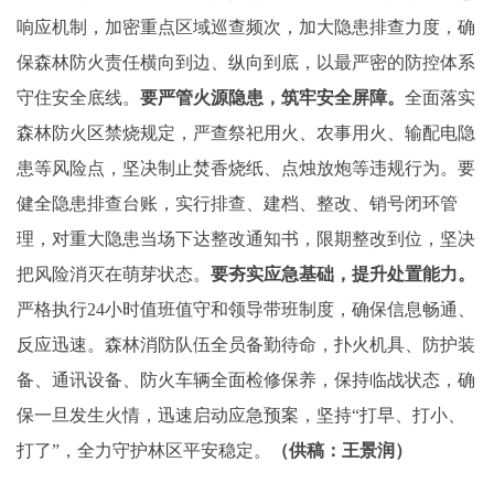
响应机制，加密重点区域巡查频次，加大隐患排查力度，确
保森林防火责任横向到边、纵向到底，以最严密的防控体系
守住安全底线。
要严管火源隐患，筑牢安全屏障。
全面落实
森林防火区禁烧规定，严查祭祀用火、农事用火、输配电隐
患等风险点，坚决制止焚香烧纸、点烛放炮等违规行为。要
健全隐患排查台账，实行排查、建档、整改、销号闭环管
理，对重大隐患当场下达整改通知书，限期整改到位，坚决
把风险消灭在萌芽状态。
要夯实应急基础，提升处置能力。
严格执行24小时值班值守和领导带班制度，确保信息畅通、
反应迅速。森林消防队伍全员备勤待命，扑火机具、防护装
备、通讯设备、防火车辆全面检修保养，保持临战状态，确
保一旦发生火情，迅速启动应急预案，坚持“打早、打小、
打了”，全力守护林区平安稳定。
（供稿：王景润）