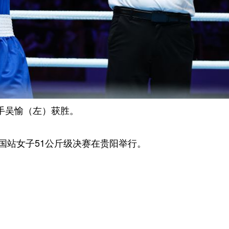
手吴愉（左）获胜。
国站女子51公斤级决赛在贵阳举行。