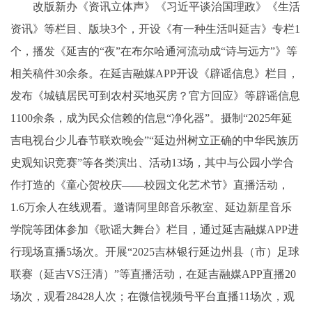
改版新办《资讯立体声》《习近平谈治国理政》《生活
资讯》等栏目、版块3个，开设《有一种生活叫延吉》专栏1
个，播发《延吉的“夜”在布尔哈通河流动成“诗与远方”》等
相关稿件30余条。在延吉融媒APP开设《辟谣信息》栏目，
发布《城镇居民可到农村买地买房？官方回应》等辟谣信息
1100余条，成为民众信赖的信息“净化器”。摄制“2025年延
吉电视台少儿春节联欢晚会”“延边州树立正确的中华民族历
史观知识竞赛”等各类演出、活动13场，其中与公园小学合
作打造的《童心贺校庆——校园文化艺术节》直播活动，
1.6万余人在线观看。邀请阿里郎音乐教室、延边新星音乐
学院等团体参加《歌谣大舞台》栏目，通过延吉融媒APP进
行现场直播5场次。开展“2025吉林银行延边州县（市）足球
联赛（延吉VS汪清）”等直播活动，在延吉融媒APP直播20
场次，观看28428人次；在微信视频号平台直播11场次，观