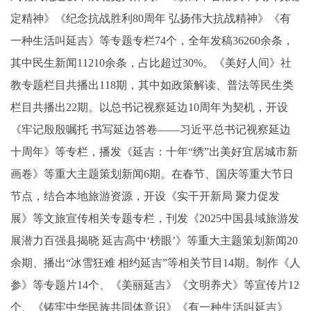
定精神》《纪念抗战胜利80周年 弘扬伟大抗战精神》《有
一种生活叫延吉》等专题专栏74个，全年发稿36260余条，
其中民生新闻11210余条，占比超过30%。《美好人间》社
教专题栏目共播出118期，其中如政策解读、普法等民生类
栏目共播出22期。以总书记视察延边10周年为契机，开设
《牢记殷殷嘱托 书写延边答卷——习近平总书记视察延边
十周年》等专栏，播发《延吉：十年“绣”出美好宜居城市新
画卷》等重大主题策划新闻6期。在春节、国庆等重大节日
节点，结合本地旅游资源，开设《实干开新局 聚力促发
展》等文旅宣传相关专题专栏，刊发《2025中国县域旅游发
展潜力百强县揭晓 延吉高中‘榜眼’》等重大主题策划新闻20
余期、播出“冰雪狂难 相约延吉”等相关节目14期。制作《人
参》等专题片14个、《美丽延吉》《文明养犬》等宣传片12
个、《铸牢中华民族共同体意识》《有一种生活叫延吉》