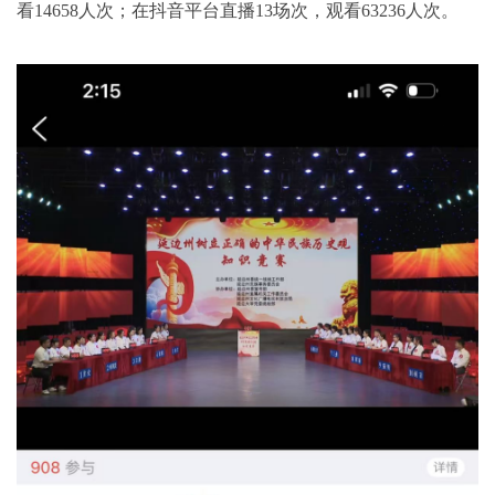
看14658人次；在抖音平台直播13场次，观看63236人次。