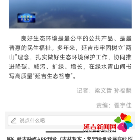
图6 延吉融媒APP刊发《吉林敖东：坚守绿色发展底线 医