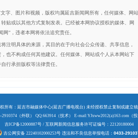
有文字、图片和视频，版权均属延吉新闻网所有，任何媒体、网
、转贴或以其他方式复制发表。已经被本网协议授权的媒体、网
闻网”，违者本网将依法追究责任。
息将注明具体的来源，其目的在于向社会公众传递、共享信息，
责，也不构成任何其他建议。任何媒体、网站或个人从本网站下
并自行承担版权等法律责任。
权所有：延吉市融媒体中心(延吉广播电视台) 未经授权禁止复制或建立
3-2910374（外联） QQ:663914（技术） E-mail:YJxww2012(a)163.com
吉ICP备12000887号
/ 互联网新闻信息服务许可证编号：22120180004
0433-29103
吉公网安备 22240102000253号
违法和不良信息举报电话：