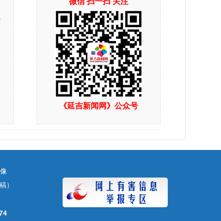
微信 扫一扫 关注
站
《延吉新闻网》公众号
镜像
（投稿）
74