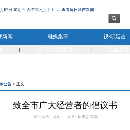
08月07日 星期五 丙午年六月廿五 → 查看每日延吉新闻
视新闻
融媒集萃
视·听延吉
播
新时代文明实践
延吉摄影
示公告
> 正文
致全市广大经营者的倡议书
延吉新闻网
2023-04-25 标签： 来源：