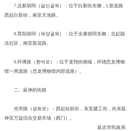
7.达新胡同（달신골목）：位于白新街东侧，L形道路
西起白新街，南至天池路。
8.育阳胡同（육양골목）：位于永康胡同东侧，北起园
法社区，南至梨花路。
9.环博路（환박로）：位于龙翔街南端，环绕恐龙博物
馆一周道路（恐龙博物馆内部道路）。
二、延伸的街路
光华路（광화로）：西起站前街，东至建工街，向东延
伸至万益综合交易市场（西门）。
延吉市民政局