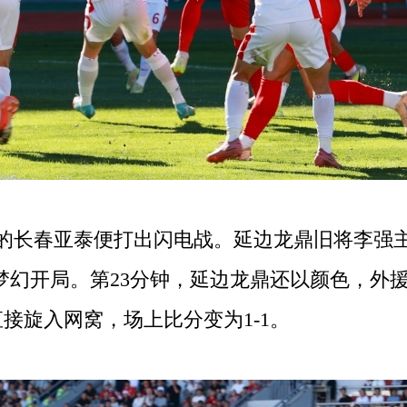
长春亚泰便打出闪电战。延边龙鼎旧将李强主
0梦幻开局。第23分钟，延边龙鼎还以颜色，外
接旋入网窝，场上比分变为1-1。