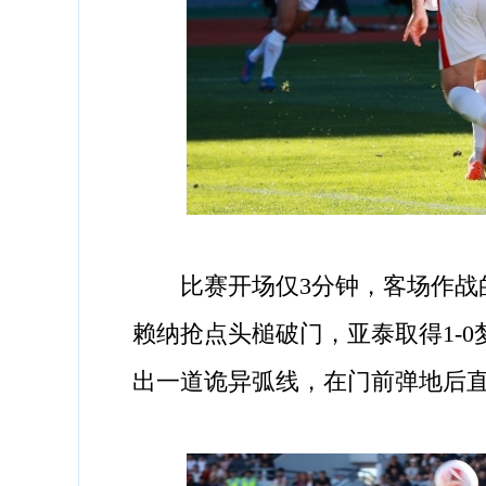
比赛开场仅3分钟，客场作战的
赖纳抢点头槌破门，亚泰取得1-
出一道诡异弧线，在门前弹地后直