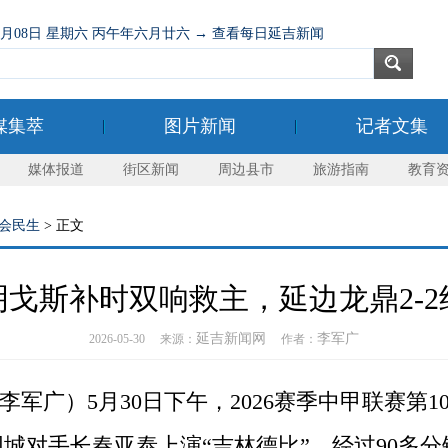
08月08日 星期六 丙午年六月廿六 → 查看每日延吉新闻
媒集萃
图片新闻
记者文集
媒体报道
街区新闻
周边县市
旅游指南
教育
会民生
> 正文
戈斯补时双响救主，延边龙鼎2-
延吉新闻网
李军广
2026-05-30 来源：
作者：
军广）5月30日下午，2026赛季中甲联赛第
城对手长春亚泰上演“吉林德比”。经过90多