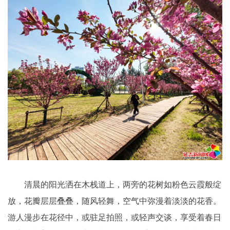
清晨的阳光洒在木栈道上，两旁的花树如粉色云霞般绽
放，花瓣层层叠叠，随风轻舞，空气中弥漫着淡淡的花香。
游人漫步在花径中，或驻足拍照，或轻声交谈，享受着春日