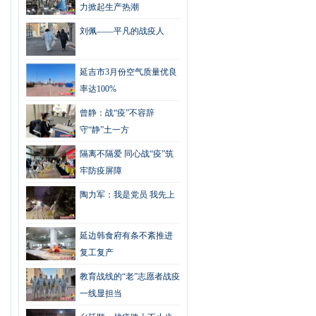
力掀起生产热潮
刘佩——平凡的战疫人
延吉市3月份空气质量优良
率达100%
曾静：战“疫”不容辞
守“静”土一方
隔离不隔爱 同心战“疫”筑
牢防疫屏障
陶力军：我是党员 我先上
延边韩食府有条不紊推进
复工复产
教育战线的“老”志愿者战疫
一线显担当