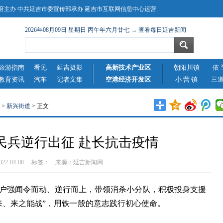
主办 中共延吉市委宣传部承办 延吉市互联网信息中心运营
2026年08月09日 星期日 丙午年六月廿七 → 查看每日延吉新闻
旅游指南
看见
延吉摄影
高新技术产业区
朝阳川镇
依 
教育资讯
汽车
记者文集
空港经济开发区
小 营 镇
三
>
新兴街道
> 正文
民兵逆行出征 赴长抗击疫情
2022-04-08 标签： 来源：
延吉新闻网
户强闻令而动、逆行而上，带领消杀小分队，积极投身支援
来、来之能战”，用铁一般的意志践行初心使命。