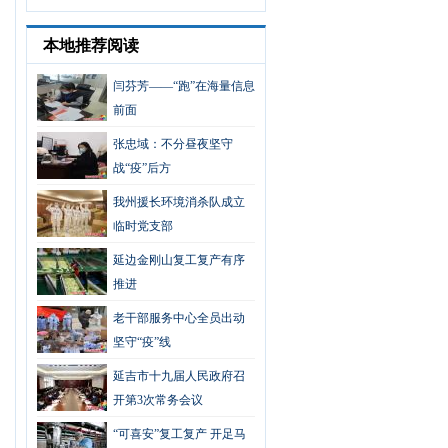
本地推荐阅读
闫芬芳——“跑”在海量信息
前面
张忠域：不分昼夜坚守
战“疫”后方
我州援长环境消杀队成立
临时党支部
延边金刚山复工复产有序
推进
老干部服务中心全员出动
坚守“疫”线
延吉市十九届人民政府召
开第3次常务会议
“可喜安”复工复产 开足马