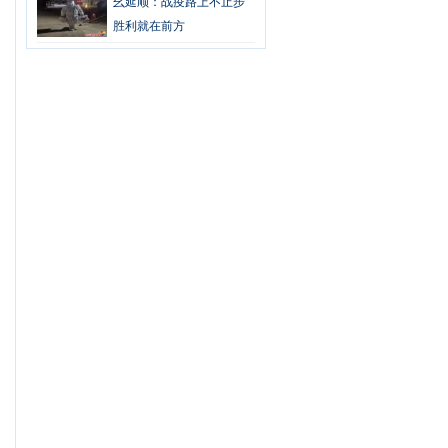
幺延顺：战疫路上不止步
胜利就在前方