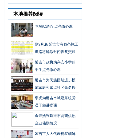
本地推荐阅读
党员献爱心 点亮微心愿
到9月底 延吉市有19条施工
道路将解除封闭恢复交通
延吉市政协为兴安小学的
学生点亮微心愿
延吉市为民族团结进步模
范家庭和试点社区命名授
牌
李虎为延吉市城建系统党
员干部讲党课
金寿浩到延吉市调研供热
企业储煤情况
延吉市人大代表视察朝鲜