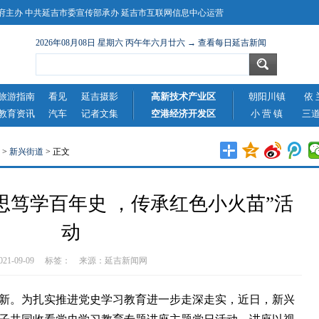
主办 中共延吉市委宣传部承办 延吉市互联网信息中心运营
2026年08月08日 星期六 丙午年六月廿六 → 查看每日延吉新闻
旅游指南
看见
延吉摄影
高新技术产业区
朝阳川镇
依 
教育资讯
汽车
记者文集
空港经济开发区
小 营 镇
三
>
新兴街道
> 正文
思笃学百年史 ，传承红色小火苗”活
动
2021-09-09 标签： 来源：
延吉新闻网
。为扎实推进党史学习教育进一步走深走实，近日，新兴