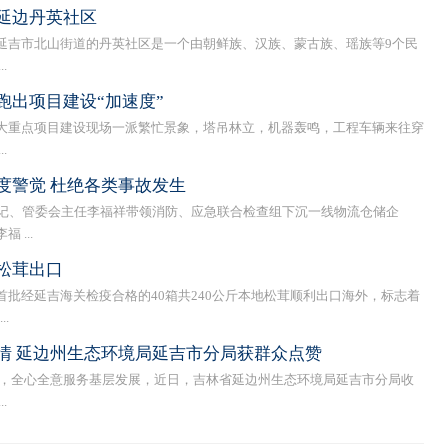
延边丹英社区
吉市北山街道的丹英社区是一个由朝鲜族、汉族、蒙古族、瑶族等9个民
.
跑出项目建设“加速度”
重点项目建设现场一派繁忙景象，塔吊林立，机器轰鸣，工程车辆来往穿
.
度警觉 杜绝各类事故发生
、管委会主任李福祥带领消防、应急联合检查组下沉一线物流仓储企
...
松茸出口
经延吉海关检疫合格的40箱共240公斤本地松茸顺利出口海外，标志着
.
情 延边州生态环境局延吉市分局获群众点赞
，全心全意服务基层发展，近日，吉林省延边州生态环境局延吉市分局收
.