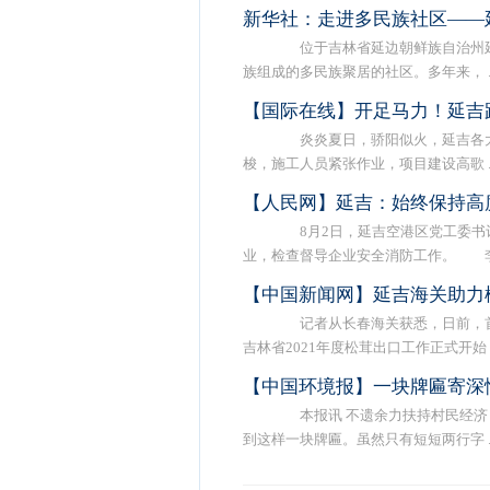
新华社：走进多民族社区——
位于吉林省延边朝鲜族自治州延
族组成的多民族聚居的社区。多年来， ..
【国际在线】开足马力！延吉
炎炎夏日，骄阳似火，延吉各大
梭，施工人员紧张作业，项目建设高歌 ..
【人民网】延吉：始终保持高
8月2日，延吉空港区党工委书记
业，检查督导企业安全消防工作。 李福 
【中国新闻网】延吉海关助力
记者从长春海关获悉，日前，首批
吉林省2021年度松茸出口工作正式开始 ..
【中国环境报】一块牌匾寄深
本报讯 不遗余力扶持村民经济
到这样一块牌匾。虽然只有短短两行字 ..