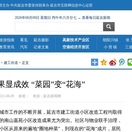
主办 中共延吉市委宣传部承办 延吉市互联网信息中心运营
2026年08月09日 星期日 丙午年六月廿七 → 查看每日延吉新闻
旅游指南
看见
延吉摄影
高新技术产业区
朝阳川镇
依 
教育资讯
汽车
记者文集
空港经济开发区
小 营 镇
三
>
建工街道
> 正文
显成效 “菜园”变“花海”
2021-08-09 标签： 来源：
延吉新闻网
市工作的不断开展，延吉市建工街道小区改造工程均取得
的南山嘉苑小区改造成果尤为突出。社区与物业联手治理，
小区从原来的遍地“圈地种菜”，到现在的“花海”成片，居民