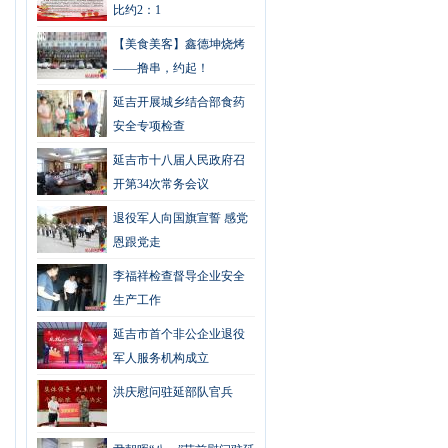
比约2：1
【美食美客】鑫德坤烧烤
——撸串，约起！
延吉开展城乡结合部食药
安全专项检查
延吉市十八届人民政府召
开第34次常务会议
退役军人向国旗宣誓 感党
恩跟党走
李福祥检查督导企业安全
生产工作
延吉市首个非公企业退役
军人服务机构成立
洪庆慰问驻延部队官兵