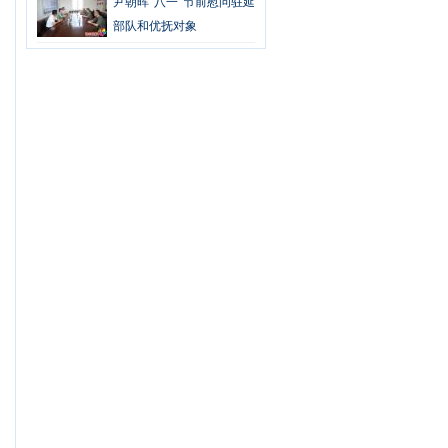
尹朝晖“八一”节前慰问驻延
部队和优抚对象