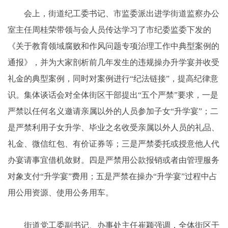
会上，街道纪工委书记、市监委派出进学街道监察办公
室主任周桂荣带领与会人员传达学习了市纪委监委下发的
《关于教育领域腐败和作风问题专项治理工作中典型案例的
通报》，并为大家剖析前几年发生的违规操办升学宴并收受
礼金的典型案例，同时对案例进行“纪法链接”，提高纪律意
识。集体谈话会对全体街区干部提出“五个严禁”要求，一是
严禁以任何名义邀请亲属以外的人员参加子女“升学宴”；二
是严禁利用子女升学、毕业之名收受亲属以外人员的礼品、
礼金、微信红包、有价证券等；三是严禁委托或授意他人代
办宴请事宜借机敛财。四是严禁用公款报销或者由管理服务
对象支付“升学宴”费用；五是严禁在操办“升学宴”过程中占
用公用资源、使用公务用车。
街道党工委副书记、办事处主任崔颖强调，全体街区干