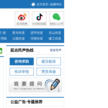
设为首页
|
收藏本站
兰 镇
新兴街道
进学街道
北山街道
道湾镇
公园街道
河南街道
建工街道
延吉民声热线
更多民声
咨询求助
建言献策
投诉举报
赞赏表扬
公益广告·专题推荐