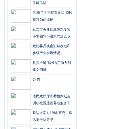
生解民忧
5G来了！到底有多快 15秒
视频为你揭秘
延吉市召开扫黑除恶专项
斗争领导小组第六次会议
政协委员视察旧城改造和
乡镇产业发展情况
扎实推进“路长制” 助力创
建文明城
公 告
省民政厅厅长乔恒到延吉
调研社区建设养老服务工
作
延边大学对136名研究生送
达退学决定书