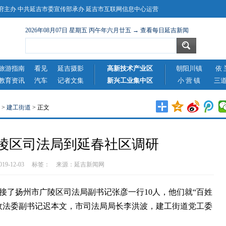
主办 中共延吉市委宣传部承办 延吉市互联网信息中心运营
2026年08月07日 星期五 丙午年六月廿五 → 查看每日延吉新闻
旅游指南
看见
延吉摄影
高新技术产业区
朝阳川镇
依 
教育资讯
汽车
记者文集
新兴工业集中区
小 营 镇
三
>
建工街道
> 正文
陵区司法局到延春社区调研
2019-12-03 标签： 来源：
延吉新闻网
了扬州市广陵区司法局副书记张彦一行10人，他们就“百姓
政法委副书记迟本文，市司法局局长李洪波，建工街道党工委