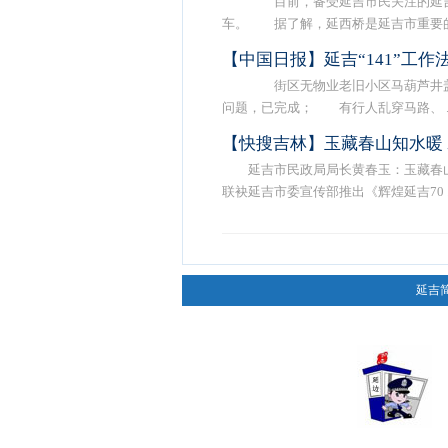
目前，备受延吉市民关注的延吉市
车。 据了解，延西桥是延吉市重要的 .
【中国日报】延吉“141”工
街区无物业老旧小区马葫芦井盖
问题，已完成； 有行人乱穿马路、 ..
【快搜吉林】玉藏春山知水暖
延吉市民政局局长黄春玉：玉藏春
联袂延吉市委宣传部推出《辉煌延吉70 ..
延吉