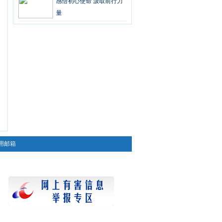
感悟初心使命 汲取前行力
量
用邮箱