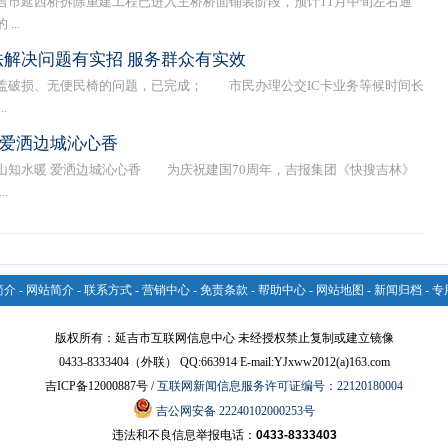
延西桥拆除重建工程已进入主桥桥面铺装阶段，预计11月中旬左右通
..
作法解决问题有实招 服务群众有实效
破损、无便民椅的问题，已完成； 市民办理公交IC卡业务等候时间长
.
 爱洒边城沁心香
山知水暖 爱洒边城沁心香 为庆祝建国70周年，吉报集团《快搜吉林》
.
简介
-
网站简介
-
联系方式
-
营销中心
-
免责条款
-
帮助中心
-
网站地图
-
新闻归档
-
专
版权所有：延吉市互联网信息中心 未经授权禁止复制或建立镜像
0433-8333404（外联） QQ:663914 E-mail:YJxww2012(a)163.com
吉ICP备12000887号 /
互联网新闻信息服务许可证编号：22120180004
吉公网安备 22240102000253号
违法和不良信息举报电话：
0433-8333403