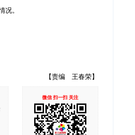
情况。
【责编 王春荣】
微信 扫一扫 关注
站