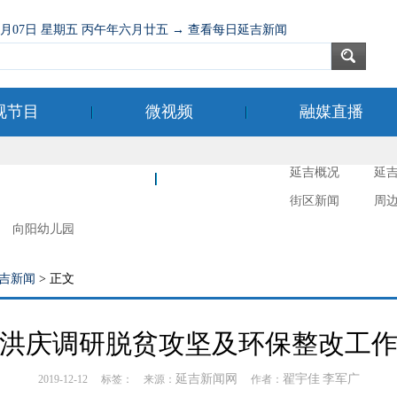
08月07日 星期五 丙午年六月廿五 → 查看每日延吉新闻
视节目
微视频
融媒直播
延吉概况
延
新时代文明实践
延吉摄影
街区新闻
周
向阳幼儿园
吉新闻
> 正文
洪庆调研脱贫攻坚及环保整改工
延吉新闻网
翟宇佳
李军广
2019-12-12 标签： 来源：
作者：