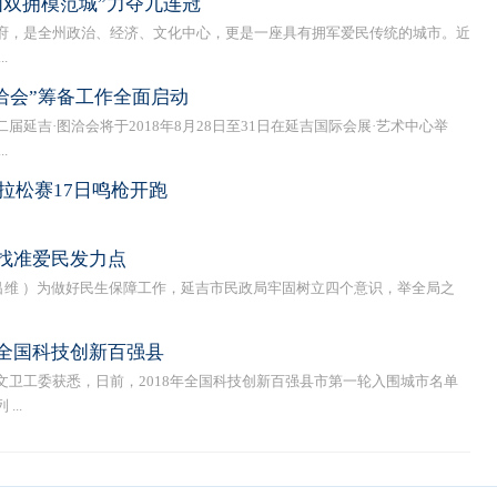
国双拥模范城”力夺九连冠
，是全州政治、经济、文化中心，更是一座具有拥军爱民传统的城市。近
.
洽会”筹备工作全面启动
吉·图洽会将于2018年8月28日至31日在延吉国际会展·艺术中心举
.
马拉松赛17日鸣枪开跑
找准爱民发力点
吕维 ）为做好民生保障工作，延吉市民政局牢固树立四个意识，举全局之
全国科技创新百强县
工委获悉，日前，2018年全国科技创新百强县市第一轮入围城市名单
..