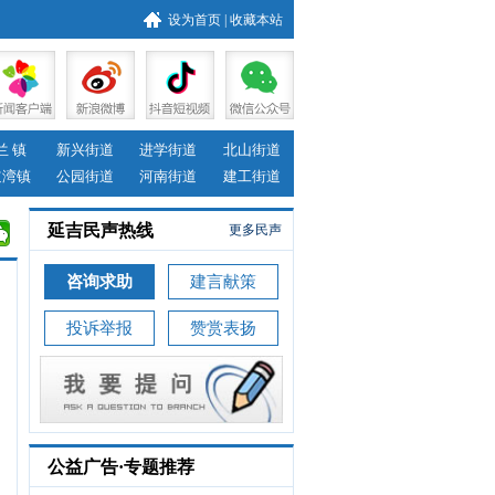
设为首页
|
收藏本站
兰 镇
新兴街道
进学街道
北山街道
道湾镇
公园街道
河南街道
建工街道
延吉民声热线
更多民声
咨询求助
建言献策
投诉举报
赞赏表扬
公益广告·专题推荐