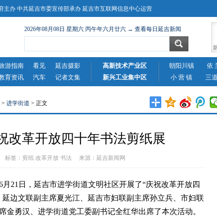
主办 中共延吉市委宣传部承办 延吉市互联网信息中心运营
2026年08月08日 星期六 丙午年六月廿六 → 查看每日延吉新闻
旅游指南
看见
延吉摄影
高新技术产业区
朝阳川镇
依 
教育资讯
汽车
记者文集
新兴工业集中区
小 营 镇
三
>
进学街道
> 正文
祝改革开放四十年书法剪纸展
-22 标签：
剪纸
改革开放
书法
来源：
延吉新闻网
21日，延吉市进学街道文明社区开展了“庆祝改革开放四
。延边文联副主席夏光江、延吉市妇联副主席孙立兵、市妇联
席金勇汉、进学街道党工委副书记全红华出席了本次活动。