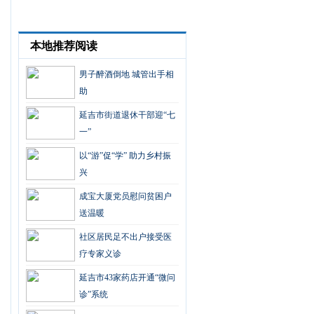
本地推荐阅读
男子醉酒倒地 城管出手相
助
延吉市街道退休干部迎“七
一”
以“游”促“学” 助力乡村振
兴
成宝大厦党员慰问贫困户
送温暖
社区居民足不出户接受医
疗专家义诊
延吉市43家药店开通“微问
诊”系统