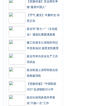
【党旗传递】支边师生争
做“最美中国人”
【节气·夏至】半夏时光 诗
意正浓
延吉市“迎七一”《文化延
吉》诵读比赛圆满落幕
建工街道非公党组织书记
学党务知识 接受党性教育
延吉市举办安全生产工作
培训会
延吉机场上演军民联合应
急救援演练
【党旗传递】“中国制造
2025”走进朝阳川小学
延吉社保局多措并举落
实“只跑一次”工作