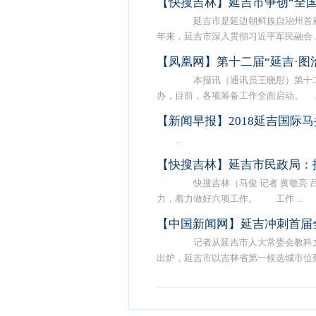
【快搜吉林】延吉市争创“全
延吉市是延边朝鲜族自治州首府
年来，延吉市深入贯彻习近平军民融合 ..
【凤凰网】第十二届“延吉·图
本报讯（通讯员王晓彤）第十二届延
办，目前，各项筹备工作全面启动。 ..
【新闻早报】2018延吉国际
...
【快搜吉林】延吉市民政局：
快搜吉林（马俊 记者 黄敬亮 
力，着力做好六项工作。 工作 ...
【中国新闻网】延吉冲刺首届
记者从延吉市人大常委会教科文卫
出炉，延吉市以吉林省第一候选城市位列 .