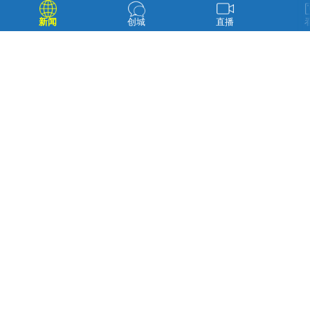
新闻
创城
直播
分组清扫居民区和马路积雪 进学街道供图