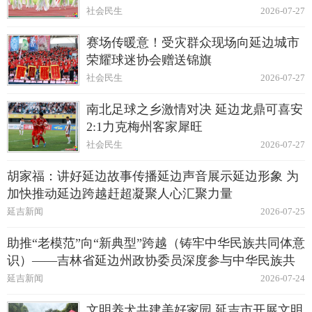
社会民生
2026-07-27
赛场传暖意！受灾群众现场向延边城市
荣耀球迷协会赠送锦旗
社会民生
2026-07-27
南北足球之乡激情对决 延边龙鼎可喜安
2:1力克梅州客家犀旺
社会民生
2026-07-27
胡家福：讲好延边故事传播延边声音展示延边形象 为
加快推动延边跨越赶超凝聚人心汇聚力量
延吉新闻
2026-07-25
助推“老模范”向“新典型”跨越（铸牢中华民族共同体意
识）——吉林省延边州政协委员深度参与中华民族共
同体建设纪实
延吉新闻
2026-07-24
文明养犬共建美好家园 延吉市开展文明