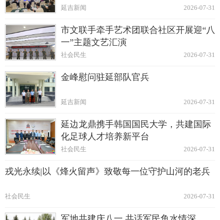
延吉新闻
2026-07-31
市文联手牵手艺术团联合社区开展迎“八
一”主题文艺汇演
社会民生
2026-07-31
金峰慰问驻延部队官兵
延吉新闻
2026-07-31
延边龙鼎携手韩国国民大学，共建国际
化足球人才培养新平台
社会民生
2026-07-31
戎光永续|以《烽火留声》致敬每一位守护山河的老兵
社会民生
2026-07-31
军地共建庆八一 共话军民鱼水情深