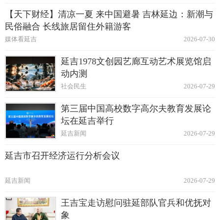
【天下财经】清凉一夏 来中国避暑 吉林延边：新潮与
民俗融合 长线旅居留住外籍游客
媒体看延吉
2026-07-30
延吉1978文创园艺廊互动艺术展览馆启
动内测
社会民生
2026-07-29
第三届中国高校数字高尔夫教育发展论
坛在延吉举行
延吉新闻
2026-07-29
延吉市召开经济运行分析会议
延吉新闻
2026-07-29
王吉宝走访慰问驻延部队官兵和优抚对
象