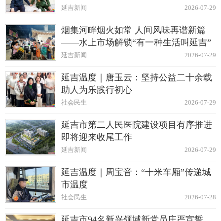
延吉新闻
2026-07-29
烟集河畔烟火如常 人间风味再谱新篇
——水上市场解锁“有一种生活叫延吉”
延吉新闻
2026-07-29
延吉温度｜唐玉云：坚持公益二十余载
助人为乐践行初心
社会民生
2026-07-29
延吉市第二人民医院建设项目有序推进
即将迎来收尾工作
延吉新闻
2026-07-29
延吉温度｜周宝音：“十米车厢”传递城
市温度
社会民生
2026-07-28
延吉市94名新兴领域新党员庄严宣誓