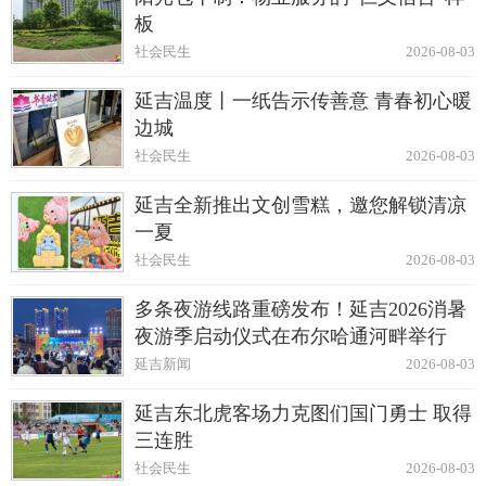
板
社会民生
2026-08-03
延吉温度丨一纸告示传善意 青春初心暖
边城
社会民生
2026-08-03
延吉全新推出文创雪糕，邀您解锁清凉
一夏
社会民生
2026-08-03
多条夜游线路重磅发布！延吉2026消暑
夜游季启动仪式在布尔哈通河畔举行
延吉新闻
2026-08-03
延吉东北虎客场力克图们国门勇士 取得
三连胜
社会民生
2026-08-03