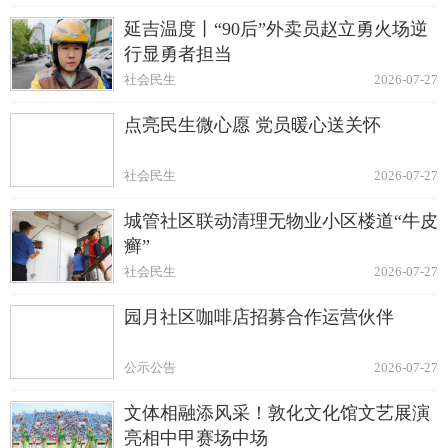
延吉温度丨“90后”外卖员赵立勇火场逆
行显勇者担当
社会民生
2026-07-27
点亮民生微心愿 党员暖心送关怀
社会民生
2026-07-27
城管社区联动清理无物业小区楼道“牛皮
癣”
社会民生
2026-07-27
园月社区咖啡店招募合作运营伙伴
公示公告
2026-07-27
文体相融添风采！敦化文化馆文艺展演
亮相中甲赛场中场