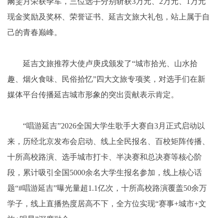
阚雯月荣获季军，三位选手分别斩获3万元、2万元、1万元
现金奖励及奖杯、荣誉证书、延吉文旅大礼包，站上属于自
己的青春巅峰。
延吉文旅推荐大使卢庚戌颁发了“城市拾光、山水拾
趣、烟火食味、民俗拾忆”四大文旅专项奖，对选手们在新
媒体平台传播延吉城市形象的突出贡献表示肯定。
“唱游延吉”2026全国大学生歌手大赛自3月正式启动以
来，历经北京发布会启动、线上全民报名、百校矩阵传播、
十所高校路演、选手城市打卡、半决赛和总决赛等核心阶
段，累计吸引全国5000余名大学生报名参加，线上核心话
题“#唱游延吉”曝光量超1.1亿次，十所高校路演覆盖50余万
学子，线上直播热度居高不下，全方位实现“赛事+城市+文