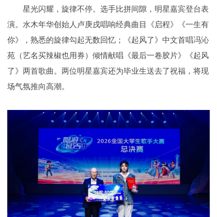
星光闪耀，旋律不停。选手比拼间隙，明星嘉宾登台表
演。水木年华创始人卢庚戌唱响经典曲目《启程》《一生有
你》，熟悉的旋律勾起无数回忆；《起风了》中文首唱冯沁
苑（艺名买辣椒也用券）倾情献唱《最后一卷胶片》《起风
了》两首歌曲。两位明星嘉宾还为毕业生送去了祝福，将现
场气氛推向高潮。