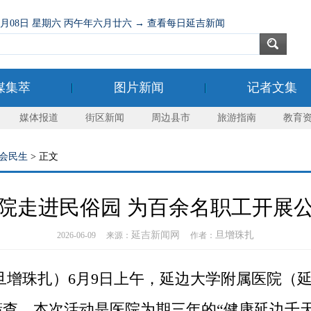
08月08日 星期六 丙午年六月廿六 → 查看每日延吉新闻
媒集萃
图片新闻
记者文集
媒体报道
街区新闻
周边县市
旅游指南
教育
会民生
> 正文
院走进民俗园 为百余名职工开展
延吉新闻网
旦增珠扎
2026-06-09 来源：
作者：
增珠扎）6月9日上午，延边大学附属医院（
查。本次活动是医院为期三年的“健康延边千天